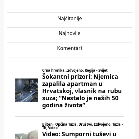
Najčitanije
Najnovije
Komentari