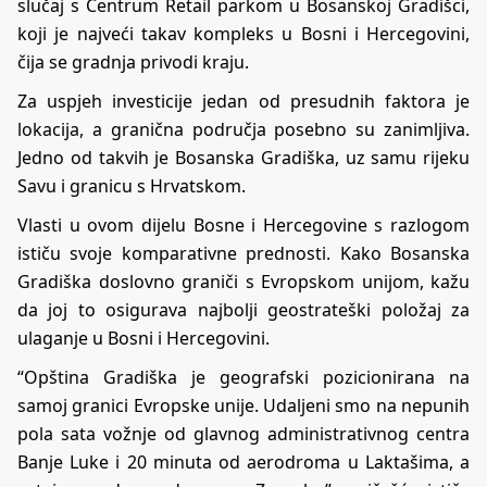
slučaj s Centrum Retail parkom u Bosanskoj Gradišci,
koji je najveći takav kompleks u Bosni i Hercegovini,
čija se gradnja privodi kraju.
Za uspjeh investicije jedan od presudnih faktora je
lokacija, a granična područja posebno su zanimljiva.
Jedno od takvih je Bosanska Gradiška, uz samu rijeku
Savu i granicu s Hrvatskom.
Vlasti u ovom dijelu Bosne i Hercegovine s razlogom
ističu svoje komparativne prednosti. Kako Bosanska
Gradiška doslovno graniči s Evropskom unijom, kažu
da joj to osigurava najbolji geostrateški položaj za
ulaganje u Bosni i Hercegovini.
“Opština Gradiška je geografski pozicionirana na
samoj granici Evropske unije. Udaljeni smo na nepunih
pola sata vožnje od glavnog administrativnog centra
Banje Luke i 20 minuta od aerodroma u Laktašima, a