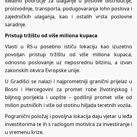
idealno područje za ulaganje u poslove distribucije,
proizvodnje, transporta, podugovaranja lohn poslova i
zajedničkih ulaganja, kao i ostalih vrsta poslovne
saradnje.
Pristup tržištu od više miliona kupaca
Vlasti u RS-u posebno ističu lokaciju kao izuzetno
povoljan pristup tržištu od više miliona kupaca,
odnosno poslovanje uz neposrednu blizinu, a izvan
zakonskih okvira Evropske unije.
U Gradišci se nalazi i najprometniji granični prijelaz u
Bosni i Hercegovini za promet robe životinjskog i
biljnog porijekla i uopšte – godišnji promet više od
milion putničkih i više od stotinu hiljada teretnih vozila.
Pogranični položaj i povoljna lokacija daju vjetar u leđa
investitorima te ih s razlogom motivira za investiranje i
u vremenu krize.