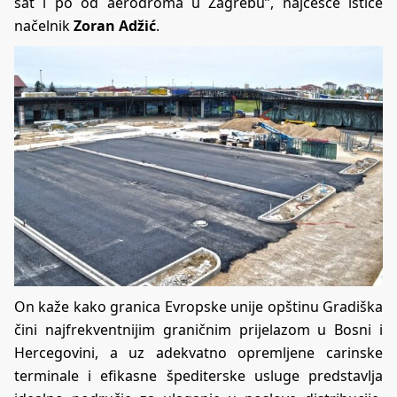
sat i po od aerodroma u Zagrebu”, najčešće ističe
načelnik
Zoran Adžić
.
On kaže kako granica Evropske unije opštinu Gradiška
čini najfrekventnijim graničnim prijelazom u Bosni i
Hercegovini, a uz adekvatno opremljene carinske
terminale i efikasne špediterske usluge predstavlja