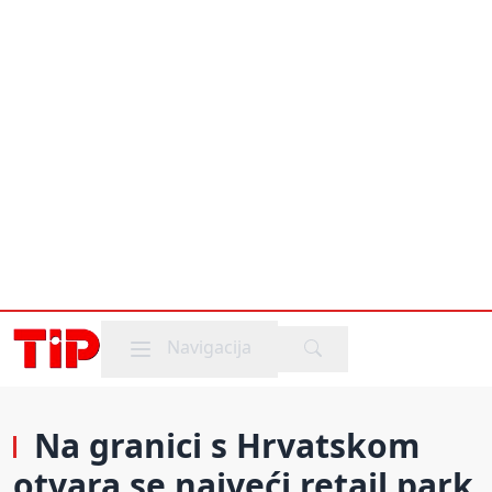
Mobile menu
Navigacija
Na granici s Hrvatskom
otvara se najveći retail park