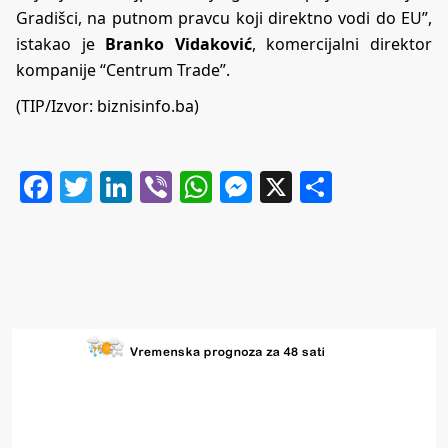
Gradišci, na putnom pravcu koji direktno vodi do EU”,
istakao je
Branko Vidaković
, komercijalni direktor
kompanije “Centrum Trade”.
(TIP/Izvor:
biznisinfo.ba
)
Facebook
Twitter
LinkedIn
Viber
WhatsApp
Messenger
X
Share