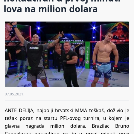
lova na milion dolara
07.05.2021.
ANTE DELIJA, najbolji hrvatski MMA teškaš, doživio je
težak poraz na startu PFL-ovog turnira, u kojem je
glavna nagrada milion dolara. Brazilac Bruno
Cappelozza nokautirao ga je u prvoj minuti prve