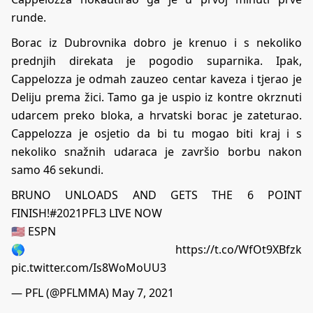
runde.
Borac iz Dubrovnika dobro je krenuo i s nekoliko
prednjih direkata je pogodio suparnika. Ipak,
Cappelozza je odmah zauzeo centar kaveza i tjerao je
Deliju prema žici. Tamo ga je uspio iz kontre okrznuti
udarcem preko bloka, a hrvatski borac je zateturao.
Cappelozza je osjetio da bi tu mogao biti kraj i s
nekoliko snažnih udaraca je završio borbu nakon
samo 46 sekundi.
BRUNO UNLOADS AND GETS THE 6 POINT
FINISH!
#2021PFL3
LIVE NOW
🇺🇸 ESPN
🌎
https://t.co/WfOt9XBfzk
pic.twitter.com/Is8WoMoUU3
— PFL (@PFLMMA)
May 7, 2021