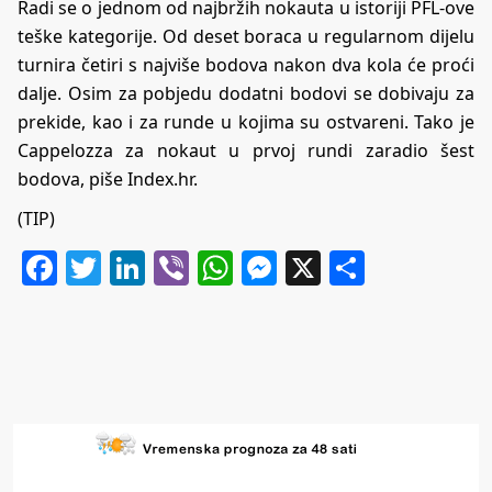
Radi se o jednom od najbržih nokauta u istoriji PFL-ove
teške kategorije. Od deset boraca u regularnom dijelu
turnira četiri s najviše bodova nakon dva kola će proći
dalje. Osim za pobjedu dodatni bodovi se dobivaju za
prekide, kao i za runde u kojima su ostvareni. Tako je
Cappelozza za nokaut u prvoj rundi zaradio šest
bodova, piše Index.hr.
(TIP)
Facebook
Twitter
LinkedIn
Viber
WhatsApp
Messenger
X
Share