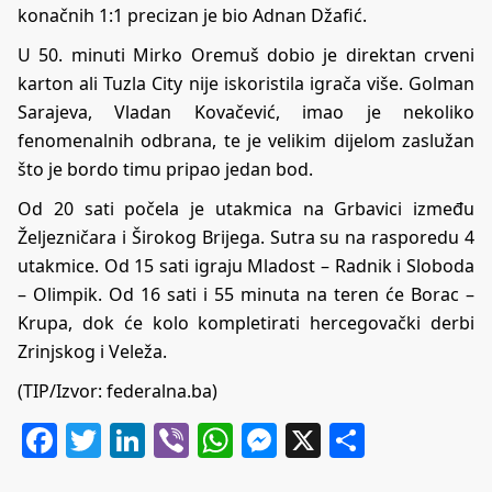
konačnih 1:1 precizan je bio Adnan Džafić.
U 50. minuti Mirko Oremuš dobio je direktan crveni
karton ali Tuzla City nije iskoristila igrača više. Golman
Sarajeva, Vladan Kovačević, imao je nekoliko
fenomenalnih odbrana, te je velikim dijelom zaslužan
što je bordo timu pripao jedan bod.
Od 20 sati počela je utakmica na Grbavici između
Željezničara i Širokog Brijega. Sutra su na rasporedu 4
utakmice. Od 15 sati igraju Mladost – Radnik i Sloboda
– Olimpik. Od 16 sati i 55 minuta na teren će Borac –
Krupa, dok će kolo kompletirati hercegovački derbi
Zrinjskog i Veleža.
(TIP/Izvor: federalna.ba)
Facebook
Twitter
LinkedIn
Viber
WhatsApp
Messenger
X
Share