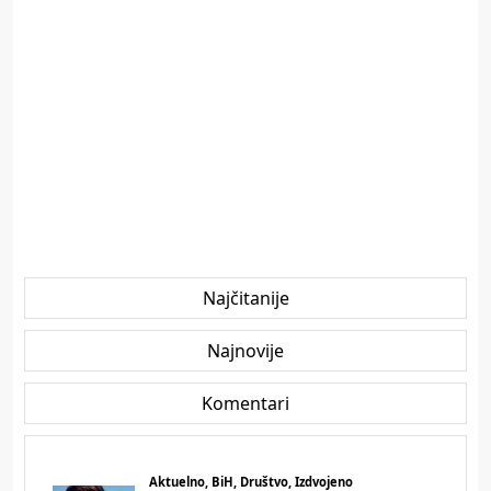
Najčitanije
Najnovije
Komentari