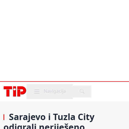
Mobile menu
Navigacija
Sarajevo i Tuzla City
odigrali neriješeno