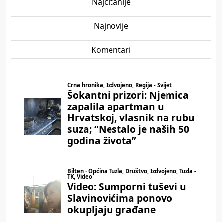
Najčitanije
Najnovije
Komentari