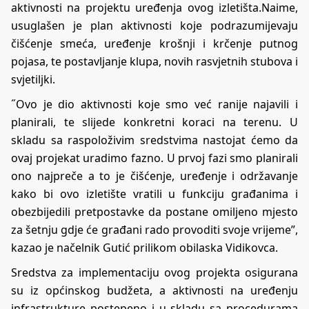
aktivnosti na projektu uređenja ovog izletišta.Naime,
usuglašen je plan aktivnosti koje podrazumijevaju
čišćenje smeća, uređenje krošnji i krčenje putnog
pojasa, te postavljanje klupa, novih rasvjetnih stubova i
svjetiljki.
˝Ovo je dio aktivnosti koje smo već ranije najavili i
planirali, te slijede konkretni koraci na terenu. U
skladu sa raspoloživim sredstvima nastojat ćemo da
ovaj projekat uradimo fazno. U prvoj fazi smo planirali
ono najpreče a to je čišćenje, uređenje i održavanje
kako bi ovo izletište vratili u funkciju građanima i
obezbijedili pretpostavke da postane omiljeno mjesto
za šetnju gdje će građani rado provoditi svoje vrijeme”,
kazao je načelnik Gutić prilikom obilaska Vidikovca.
Sredstva za implementaciju ovog projekta osigurana
su iz općinskog budžeta, a aktivnosti na uređenju
infrastrukture postepeno i u skladu sa procedurama