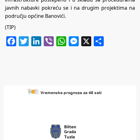
javnih nabavki pokreću se i na drugim projektima na
području općine Banovići.
(TIP)
Facebook
Twitter
LinkedIn
Viber
WhatsApp
Messenger
X
Share