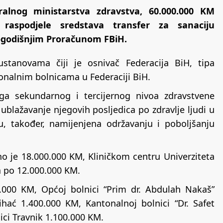
ralnog ministarstva zdravstva, 60.000.000 KM
 raspodjele sredstava transfer za sanaciju
ogodišnjim Proračunom FBiH.
stanovama čiji je osnivač Federacija BiH, tipa
tonalnim bolnicama u Federaciji BiH.
uga sekundarnog i tercijernog nivoa zdravstvene
 ublažavanje njegovih posljedica po zdravlje ljudi u
, također, namijenjena održavanju i pobolјšanju
eno je 18.000.000 KM, Kliničkom centru Univerziteta
a po 12.000.000 KM.
.000 KM, Općoj bolnici “Prim dr. Abdulah Nakaš”
hać 1.400.000 KM, Kantonalnoj bolnici “Dr. Safet
ici Travnik 1.100.000 KM.