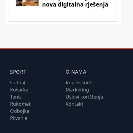
SPORT
O NAMA
Fudbal
Impressum
Košarka
Marketing
Tenis
Uslovi korištenja
Rukomet
Kontakt
Odbojka
Plivanje