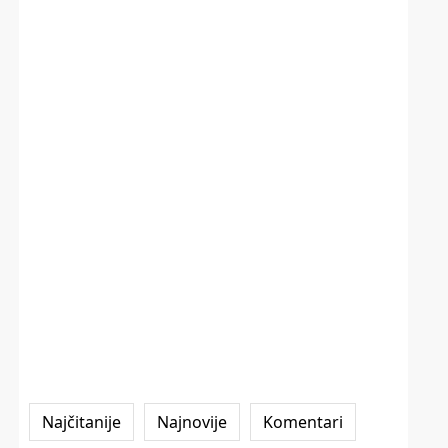
Najčitanije
Najnovije
Komentari