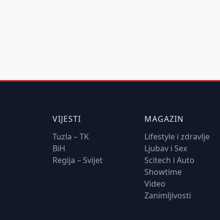
VIJESTI
MAGAZIN
Tuzla – TK
Lifestyle i zdravlje
BiH
Ljubav i Sex
Regija – Svijet
Scitech i Auto
Showtime
Video
Zanimljivosti