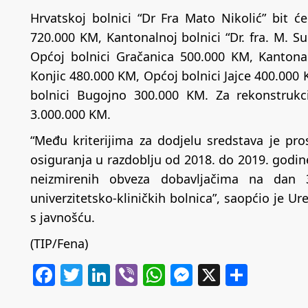
Hrvatskoj bolnici “Dr Fra Mato Nikolić” bit ć
720.000 KM, Kantonalnoj bolnici “Dr. fra. M. S
Općoj bolnici Gračanica 500.000 KM, Kantonal
Konjic 480.000 KM, Općoj bolnici Jajce 400.000
bolnici Bugojno 300.000 KM. Za rekonstrukc
3.000.000 KM.
“Među kriterijima za dodjelu sredstava je pr
osiguranja u razdoblju od 2018. do 2019. godin
neizmirenih obveza dobavljačima na dan 3
univerzitetsko-kliničkih bolnica”, saopćio je 
s javnošću.
(TIP/Fena)
Facebook
Twitter
LinkedIn
Viber
WhatsApp
Messenger
X
Share