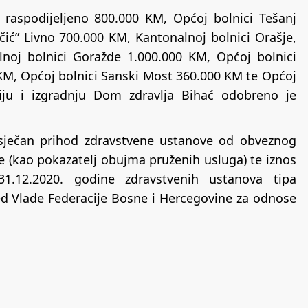
e raspodijeljeno 800.000 KM, Općoj bolnici Tešanj
učić” Livno 700.000 KM, Kantonalnoj bolnici Orašje,
noj bolnici Goražde 1.000.000 KM, Općoj bolnici
 KM, Općoj bolnici Sanski Most 360.000 KM te Općoj
iju i izgradnju Dom zdravlja Bihać odobreno je
osječan prihod zdravstvene ustanove od obveznog
e (kao pokazatelj obujma pruženih usluga) te iznos
1.12.2020. godine zdravstvenih ustanova tipa
Ured Vlade Federacije Bosne i Hercegovine za odnose