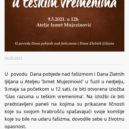
06.05.2021.
U povodu Dana pobjede nad fašizmom i Dana Zlatnih
ljiljana u Ateljeu ‘Ismet Mujezinović’ u Tuzli u nedjelju,
9.maja sa početkom u 12 sati, će biti otvorena izložba
‘Glas razuma u teškim vremenima’. Na izložbi će biti
predstavljeni paneli na kojima su prikazane ličnosti
koje su svojom hrabrošću spašavajući svoje komšije
koje su bile na udaru fašizma, dovodile sebe u životnu
opasnost.