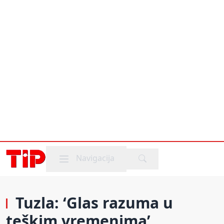
Mobile menu
Navigacija
Tuzla: ‘Glas razuma u
teškim vremenima’