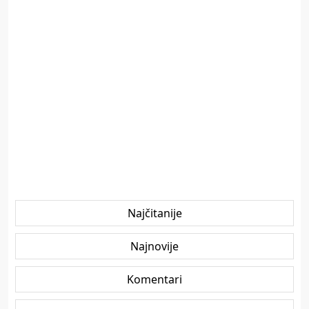
Najčitanije
Najnovije
Komentari