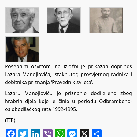
Posebnim osvrtom, na izložbi je prikazan doprinos
Lazara Manojlovića, istaknutog prosvjetnog radnika i
dobitnika priznanja ‘Pravednik svijeta’.
Lazaru Manojloviću je priznanje dodijeljeno zbog
hrabrih djela koje je činio u periodu Odbrambeno-
oslobodilačkog rata 1992-1995.
(TIP)
Facebook
Twitter
LinkedIn
Viber
WhatsApp
Messenger
X
Share