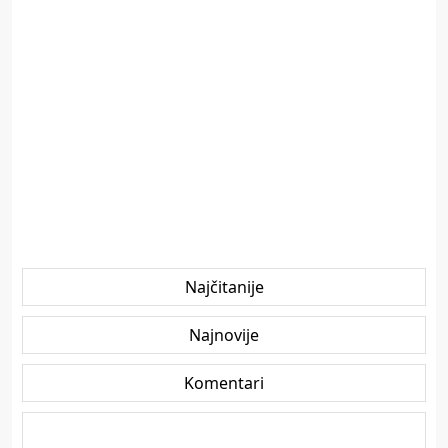
Najčitanije
Najnovije
Komentari