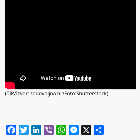
(TIP/Izvor:
zadovoljna.hr
/Foto:Shutterstock)
Facebook
Twitter
LinkedIn
Viber
WhatsApp
Messenger
X
Share