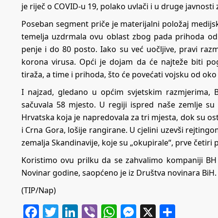
je riječ o COVID-u 19, polako uvlači i u druge javnosti 
Poseban segment priče je materijalni položaj medijsk
temelja uzdrmala ovu oblast zbog pada prihoda od
penje i do 80 posto. Iako su već uočljive, pravi razm
korona virusa. Opći je dojam da će najteže biti po
tiraža, a time i prihoda, što će povećati vojsku od o
I najzad, gledano u općim svjetskim razmjerima,
sačuvala 58 mjesto. U regiji ispred naše zemlje su
Hrvatska koja je napredovala za tri mjesta, dok su ost
i Crna Gora, lošije rangirane. U cjelini uzevši rejtingo
zemalja Skandinavije, koje su „okupirale“, prve četiri p
Koristimo ovu prilku da se zahvalimo kompaniji BH 
Novinar godine, saopćeno je iz Društva novinara BiH.
(TIP/Nap)
Facebook
Twitter
LinkedIn
Viber
WhatsApp
Messenger
X
Share