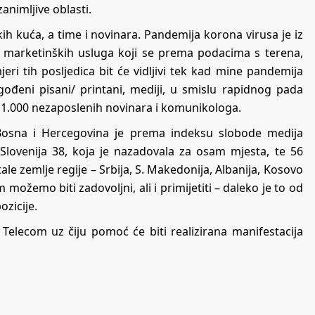
zanimljive oblasti.
ih kuća, a time i novinara. Pandemija korona virusa je iz
 marketinških usluga koji se prema podacima s terena,
jeri tih posljedica bit će vidljivi tek kad mine pandemija
gođeni pisani/ printani, mediji, u smislu rapidnog pada
ko 1.000 nezaposlenih novinara i komunikologa.
 Bosna i Hercegovina je prema indeksu slobode medija
 Slovenija 38, koja je nazadovala za osam mjesta, te 56
ale zemlje regije – Srbija, S. Makedonija, Albanija, Kosovo
m možemo biti zadovoljni, ali i primijetiti – daleko je to od
ozicije.
Telecom uz čiju pomoć će biti realizirana manifestacija