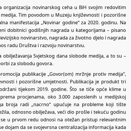
a organizacija novinarskog ceha u BiH svojim redovitim
de medija. Tim povodom u Muzeju književnosti i pozorišne
alna manifestacija „Novinar godine“ za 2020. godinu. Na
ašeni dobitnici godišnjih nagrada u kategorijama – pisano
levizijsko novinarstvo, nagrada za životno djelo i nagrada
nos radu Društva i razvoju novinarstvu.
ima obilježavanja Svjetskog dana slobode medija, a to su –
borbi za slobodu govora.
 promocija publikacije „Govor(om) mržnje protiv medija“,
vnosti i pozorišne umjetnosti. Publikacija je produkt tri
održani tijekom 2019. godine. Što se tiče opće klime u
e prema procjenama, oko 3.000 zaposlenih u medijskoj
ga broja radi „nacrno“ upućuje na probleme koji tište
ežila, odnosno obilježava, veći dio prošle i tekuću godinu
To se u prvom redu odnosi na otežan pristup relevantnim
 se dojam da se svojevrsna centralizacija informacija kada