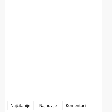
Najčitanije
Najnovije
Komentari