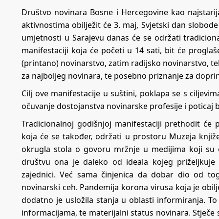
Društvo novinara Bosne i Hercegovine kao najstarij
aktivnostima obilježit će 3. maj, Svjetski dan slobo
umjetnosti u Sarajevu danas će se održati tradicion
manifestaciji koja će početi u 14 sati, bit će progl
(printano) novinarstvo, zatim radijsko novinarstvo, te
za najboljeg novinara, te posebno priznanje za dopri
Cilj ove manifestacije u suštini, poklapa se s ciljev
očuvanje dostojanstva novinarske profesije i poticaj 
Tradicionalnoj godišnjoj manifestaciji prethodit će
koja će se također, održati u prostoru Muzeja knjiže
okrugla stola o govoru mržnje u medijima koji su 
društvu ona je daleko od ideala kojeg priželjkuj
zajednici. Već sama činjenica da dobar dio od to
novinarski ceh. Pandemija korona virusa koja je obilj
dodatno je usložila stanja u oblasti informiranja. 
informacijama, te materijalni status novinara. Stječe