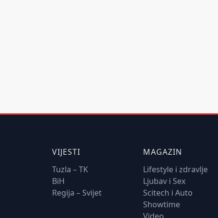
VIJESTI
MAGAZIN
Tuzla – TK
Lifestyle i zdravlje
BiH
Ljubav i Sex
Regija – Svijet
Scitech i Auto
Showtime
Video