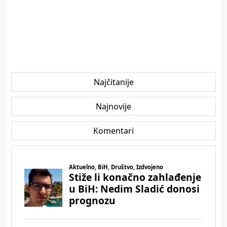
Najčitanije
Najnovije
Komentari