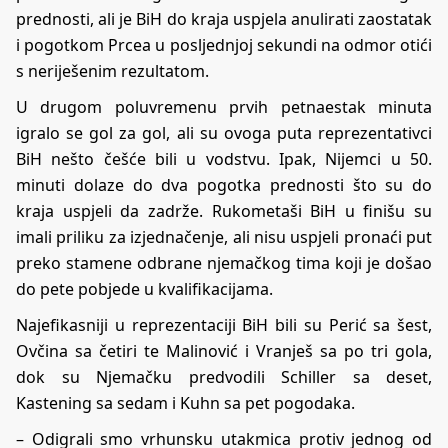
prednosti, ali je BiH do kraja uspjela anulirati zaostatak
i pogotkom Prcea u posljednjoj sekundi na odmor otići
s neriješenim rezultatom.
U drugom poluvremenu prvih petnaestak minuta
igralo se gol za gol, ali su ovoga puta reprezentativci
BiH nešto češće bili u vodstvu. Ipak, Nijemci u 50.
minuti dolaze do dva pogotka prednosti što su do
kraja uspjeli da zadrže. Rukometaši BiH u finišu su
imali priliku za izjednačenje, ali nisu uspjeli pronaći put
preko stamene odbrane njemačkog tima koji je došao
do pete pobjede u kvalifikacijama.
Najefikasniji u reprezentaciji BiH bili su Perić sa šest,
Ovčina sa četiri te Malinović i Vranješ sa po tri gola,
dok su Njemačku predvodili Schiller sa deset,
Kastening sa sedam i Kuhn sa pet pogodaka.
– Odigrali smo vrhunsku utakmica protiv jednog od