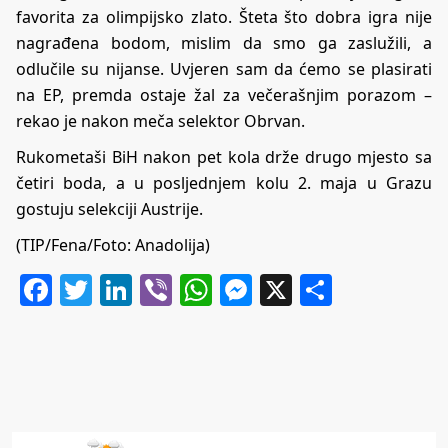
favorita za olimpijsko zlato. Šteta što dobra igra nije
nagrađena bodom, mislim da smo ga zaslužili, a
odlučile su nijanse. Uvjeren sam da ćemo se plasirati
na EP, premda ostaje žal za večerašnjim porazom –
rekao je nakon meča selektor Obrvan.
Rukometaši BiH nakon pet kola drže drugo mjesto sa
četiri boda, a u posljednjem kolu 2. maja u Grazu
gostuju selekciji Austrije.
(TIP/Fena/Foto: Anadolija)
Facebook
Twitter
LinkedIn
Viber
WhatsApp
Messenger
X
Share