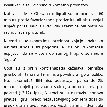
kvalifikacija za Evropsko rukometno prvenstvo.
Izabranici Ivice Obrvana odigrali su hrabro svih 60
minuta protiv favoriziranog protivnika, ali nisu uspjeli
izbjeći poraz, iako su veći dio utakmice bili potpuno
ravnopravan protivnik.
Nijemci su uglavnom imali prednost, koja je u nekoliko
navrata iznosila tri pogodka, ali su bh. rukometaši
uspijevali da se vrate i do samog kraja drže meč u
“egalu”.
Gosti su iz brzih kontranapada kažnjavali tehničke
greške bh. tima i u 19. minuti poveli s tri gola razlike.
No, rukometaši BiH nisu posustajali pa su do 25.
minute uspjeli poravnati rezultat, a potom i prvi put
povesti (13:12). Ipak, Nijemci su u nastavku ponovo
preuzeli igru i preko nezaustavljivog Schillera došli do
preokreta i novog vodstva. Gosti su imali dva gola