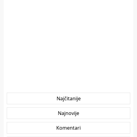
Najčitanije
Najnovije
Komentari