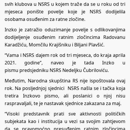
svih klubova u NSRS u kojem traže da se u roku od tri
mjeseca ponište povelje koje je NSRS dodijelila
osobama osuđenim za ratne zločine.
Inzko je zatražio oduzimanje povelje s odlikovanjima
dodijeljenje osuđenim ratnim zločincima Radovanu
Karadžiću, Momčilu Krajišniku i Biljani Plavšić.
“Vama i NSRS dajem rok od tri mjeseca, do kraja aprila
2021. godine”, naveo je
tada Inzko u
pismu
predsjedniku NSRS Nedeljku Čubriloviću.
Međutim, Narodna skupština RS nije ispoštovala ovaj
rok. Na posljednjoj sjednici NSRS našla se i tačka koja
tretira Inzkovo pismo, ali poslanici o njoj nisu
raspravaljali, te je nastavak sjednice zakazana za maj.
“Visoki predstavnik prati sve aktivnosti političkih
subjekata kao i institucija u vezi sa svojim zahtjevom
da se pravomoćno presuđenim ratnim zločincima