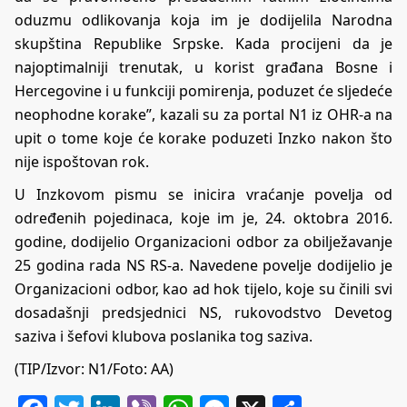
oduzmu odlikovanja koja im je dodijelila Narodna
skupština Republike Srpske. Kada procijeni da je
najoptimalniji trenutak, u korist građana Bosne i
Hercegovine i u funkciji pomirenja, poduzet će sljedeće
neophodne korake”, kazali su za portal N1 iz OHR-a na
upit o tome koje će korake poduzeti Inzko nakon što
nije ispoštovan rok.
U Inzkovom pismu se inicira vraćanje povelja od
određenih pojedinaca, koje im je, 24. oktobra 2016.
godine, dodijelio Organizacioni odbor za obilježavanje
25 godina rada NS RS-a. Navedene povelje dodijelio je
Organizacioni odbor, kao ad hok tijelo, koje su činili svi
dosadašnji predsjednici NS, rukovodstvo Devetog
saziva i šefovi klubova poslanika tog saziva.
(TIP/Izvor:
N1/Foto: AA
)