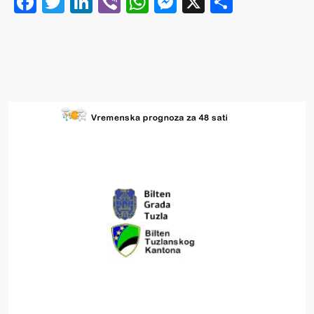
Facebook
Twitter
LinkedIn
Viber
WhatsApp
Messenger
X
Share