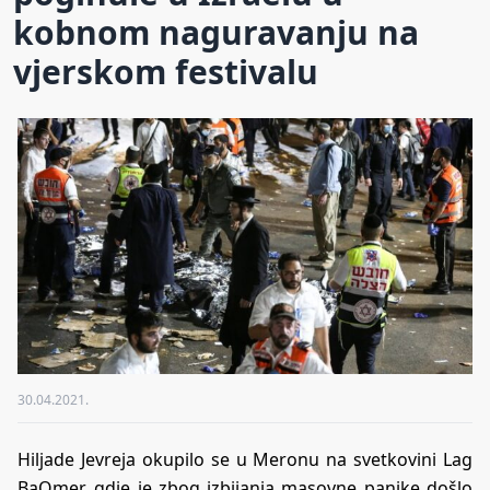
kobnom naguravanju na
vjerskom festivalu
30.04.2021.
Hiljade Jevreja okupilo se u Meronu na svetkovini Lag
BaOmer, gdje je zbog izbijanja masovne panike došlo