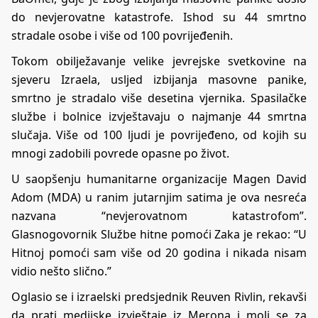
do nevjerovatne katastrofe. Ishod su 44 smrtno
stradale osobe i više od 100 povrijeđenih.
Tokom obilježavanje velike jevrejske svetkovine na
sjeveru Izraela, usljed izbijanja masovne panike,
smrtno je stradalo više desetina vjernika. Spasilačke
službe i bolnice izvještavaju o najmanje 44 smrtna
slučaja. Više od 100 ljudi je povrijeđeno, od kojih su
mnogi zadobili povrede opasne po život.
U saopšenju humanitarne organizacije Magen David
Adom (MDA) u ranim jutarnjim satima je ova nesreća
nazvana “nevjerovatnom katastrofom”.
Glasnogovornik Službe hitne pomoći Zaka je rekao: “U
Hitnoj pomoći sam više od 20 godina i nikada nisam
vidio nešto slično.”
Oglasio se i izraelski predsjednik Reuven Rivlin, rekavši
da prati medijske izvještaje iz Merona i moli se za