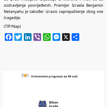
ozdravljenje povrijeđenih. Premijer Izraela Benjamin
Netanyahu je također izrazio zaprepaštenje zbog ove
tragedije.
(TIP/Nap)
Facebook
Twitter
LinkedIn
Viber
WhatsApp
Messenger
X
Share