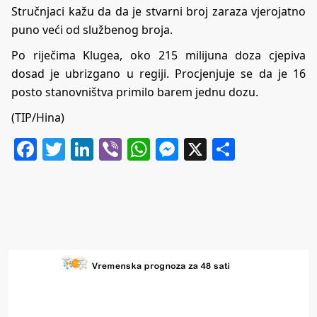
Stručnjaci kažu da da je stvarni broj zaraza vjerojatno
puno veći od službenog broja.
Po riječima Klugea, oko 215 milijuna doza cjepiva
dosad je ubrizgano u regiji. Procjenjuje se da je 16
posto stanovništva primilo barem jednu dozu.
(TIP/Hina)
Facebook
Twitter
LinkedIn
Viber
WhatsApp
Messenger
X
Share