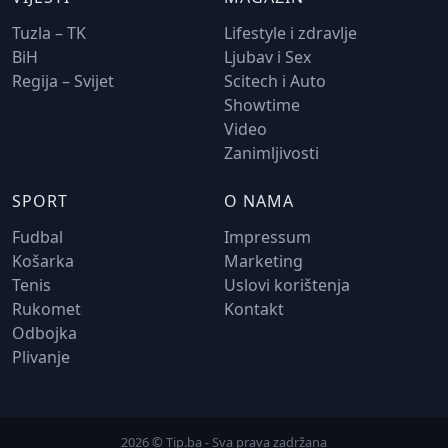
Tuzla – TK
Lifestyle i zdravlje
BiH
Ljubav i Sex
Regija – Svijet
Scitech i Auto
Showtime
Video
Zanimljivosti
SPORT
O NAMA
Fudbal
Impressum
Košarka
Marketing
Tenis
Uslovi korištenja
Rukomet
Kontakt
Odbojka
Plivanje
2026 © Tip.ba - Sva prava zadržana