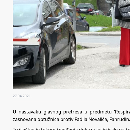
27.04.2021.
U nastavaku glavnog pretresa u predmetu ‘Respirat
zasnovana optužnica protiv Fadila Novalića, Fahrudina 
Tužilaštvo je tokom izvođenja dokaza insistiralo na 