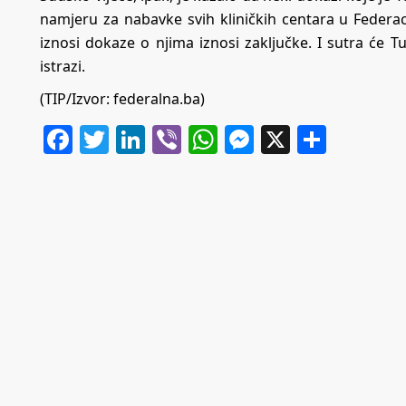
namjeru za nabavke svih kliničkih centara u Federac
iznosi dokaze o njima iznosi zaključke. I sutra će Tuž
istrazi.
(TIP/Izvor: federalna.ba)
Facebook
Twitter
LinkedIn
Viber
WhatsApp
Messenger
X
Share