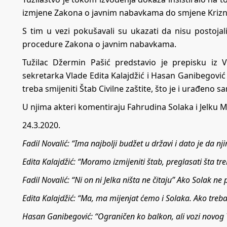
izmjene Zakona o javnim nabavkama do smjene Krizno
S tim u vezi pokušavali su ukazati da nisu postoja
procedure Zakona o javnim nabavkama.
Tužilac Džermin Pašić predstavio je prepisku iz V
sekretarka Vlade Edita Kalajdžić i Hasan Ganibegović
treba smijeniti Štab Civilne zaštite, što je i urađeno
U njima akteri komentiraju Fahrudina Solaka i Jelku Mi
24.3.2020.
Fadil Novalić: “Ima najbolji budžet u državi i dato je da nj
Edita Kalajdžić: “Moramo izmijeniti štab, preglasati šta tr
Fadil Novalić: “Ni on ni Jelka ništa ne čitaju” Ako Solak ne
Edita Kalajdžić: “Ma, ma mijenjat ćemo i Solaka. Ako treba
Hasan Ganibegović: “Ograničen ko balkon, ali vozi novog