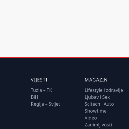
VIJESTI
MAGAZIN
Tuzla – TK
Lifestyle i zdravlje
BiH
Ljubav i Sex
Regija – Svijet
Scitech i Auto
Showtime
Video
Zanimljivosti