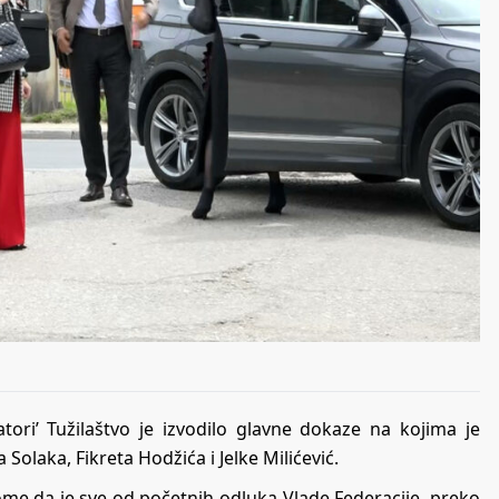
ori’ Tužilaštvo je izvodilo glavne dokaze na kojima je
Solaka, Fikreta Hodžića i Jelke Milićević.
tome da je sve od početnih odluka Vlade Federacije, preko