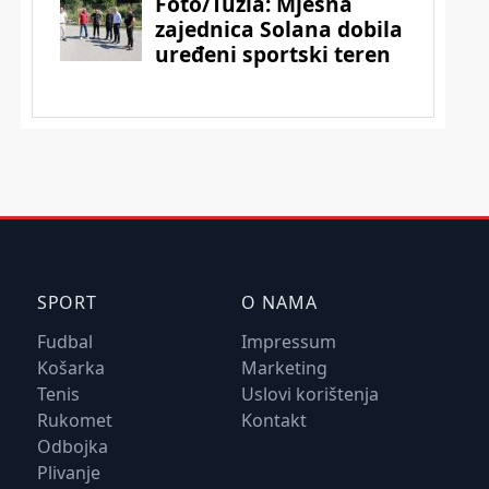
SPORT
O NAMA
Fudbal
Impressum
Košarka
Marketing
Tenis
Uslovi korištenja
Rukomet
Kontakt
Odbojka
Plivanje