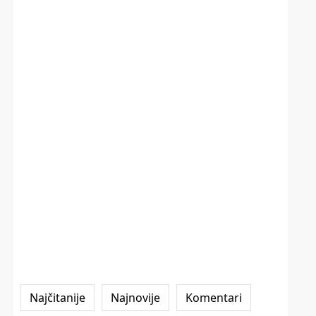
Najčitanije
Najnovije
Komentari