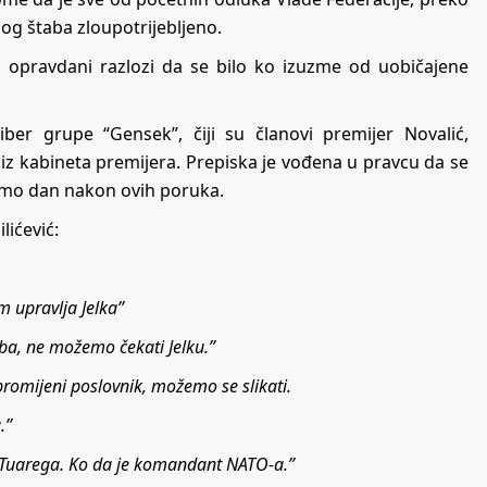
g štaba zloupotrijebljeno.
li opravdani razlozi da se bilo ko izuzme od uobičajene
iber grupe “Gensek”, čiji su članovi premijer Novalić,
 iz kabineta premijera. Prepiska je vođena u pravcu da se
 samo dan nakon ovih poruka.
lićević:
im upravlja Jelka”
eba, ne možemo čekati Jelku.”
 promijeni poslovnik, možemo se slikati.
.”
 Tuarega. Ko da je komandant NATO-a.”