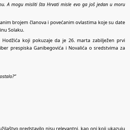
mu. A mogu misliti šta Hrvati misle evo ga još jedan u moru
iranim brojem članova i povećanim ovlastima koje su date
dinu Solaku.
eta Hodžića koji pokuzaje da je 26. marta zabilježen prvi
viber prespiska Ganibegovića i Novalića o sredstvima za
ostalo?”
užilaštvo predstavilo nisu relevantni, kao oni koji ukazuju