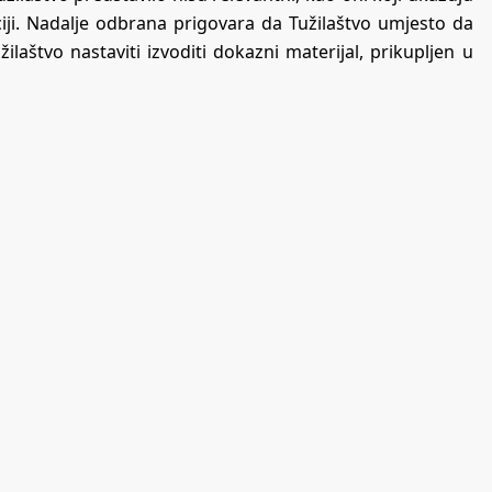
iji. Nadalje odbrana prigovara da Tužilaštvo umjesto da
ilaštvo nastaviti izvoditi dokazni materijal, prikupljen u