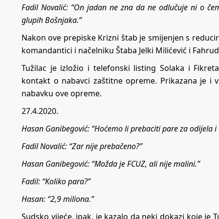
Fadil Novalić: “On jadan ne zna da ne odlučuje ni o če
glupih Bošnjaka.”
Nakon ove prepiske Krizni štab je smijenjen s reduc
komandantici i načelniku Štaba Jelki Milićević i Fahru
Tužilac je izložio i telefonski listing Solaka i Fikr
kontakt o nabavci zaštitne opreme. Prikazana je i 
nabavku ove opreme.
27.4.2020.
Hasan Ganibegović: “Hoćemo li prebaciti pare za odijela i 
Fadil Novalić: “Zar nije prebačeno?”
Hasan Ganibegović: “Možda je FCUZ, ali nije malini.”
Fadil: “Koliko para?”
Hasan: “2,9 miliona.”
Sudsko vijeće, ipak, je kazalo da neki dokazi koje je T