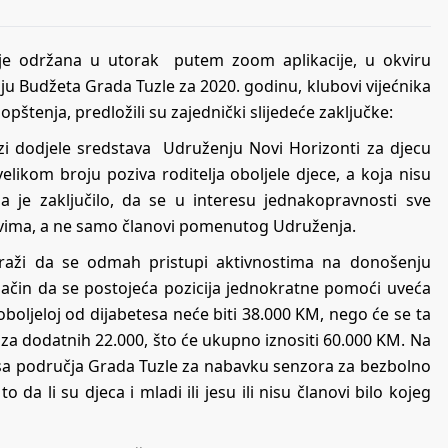
a je održana u utorak putem zoom aplikacije, u okviru
u Budžeta Grada Tuzle za 2020. godinu, klubovi vijećnika
pštenja, predložili su zajednički slijedeće zaključke:
ezi dodjele sredstava Udruženju Novi Horizonti za djecu
elikom broju poziva roditelja oboljele djece, a koja nisu
 je zaključilo, da se u interesu jednakopravnosti sve
svima, a ne samo članovi pomenutog Udruženja.
 traži da se odmah pristupi aktivnostima na donošenju
ačin da se postojeća pozicija jednokratne pomoći uveća
oboljeloj od dijabetesa neće biti 38.000 KM, nego će se ta
 za dodatnih 22.000, što će ukupno iznositi 60.000 KM. Na
 sa područja Grada Tuzle za nabavku senzora za bezbolno
 da li su djeca i mladi ili jesu ili nisu članovi bilo kojeg