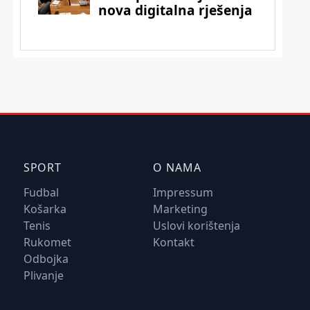
SPORT
O NAMA
Fudbal
Impressum
Košarka
Marketing
Tenis
Uslovi korištenja
Rukomet
Kontakt
Odbojka
Plivanje