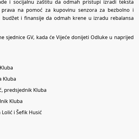
de i socijalnu zaštitu da odmah pristupi izradi teksta
nje prava na pomoć za kupovinu senzora za bezbolno i
a budžet i finansije da odmah krene u izradu rebalansa
e sjednice GV, kada će Vijeće donijeti Odluke u naprijed
 Kluba
a Kluba
, predsjednik Kluba
nik Kluba
olić i Šefik Husić