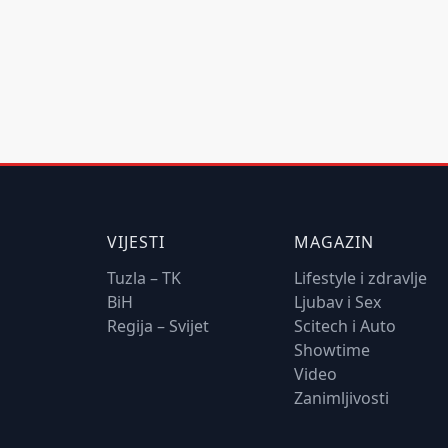
VIJESTI
MAGAZIN
Tuzla – TK
Lifestyle i zdravlje
BiH
Ljubav i Sex
Regija – Svijet
Scitech i Auto
Showtime
Video
Zanimljivosti