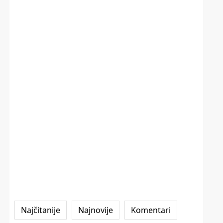
Najčitanije
Najnovije
Komentari