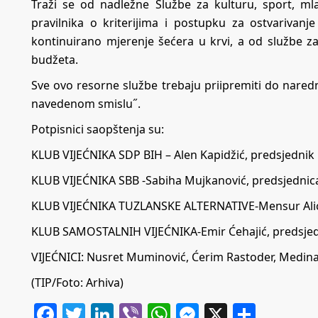
Traži se od nadležne Službe za kulturu, sport, mla
pravilnika o kriterijima i postupku za ostvariva
kontinuirano mjerenje šećera u krvi, a od službe z
budžeta.
Sve ovo resorne službe trebaju priipremiti do naredn
navedenom smislu˝.
Potpisnici saopštenja su:
KLUB VIJEĆNIKA SDP BIH – Alen Kapidžić, predsjednik
KLUB VIJEĆNIKA SBB -Sabiha Mujkanović, predsjednic
KLUB VIJEĆNIKA TUZLANSKE ALTERNATIVE-Mensur Alić
KLUB SAMOSTALNIH VIJEĆNIKA-Emir Ćehajić, predsjed
VIJEĆNICI: Nusret Muminović, Ćerim Rastoder, Medina L
(TIP/Foto: Arhiva)
Facebook
Twitter
LinkedIn
Viber
WhatsApp
Messenger
X
Share