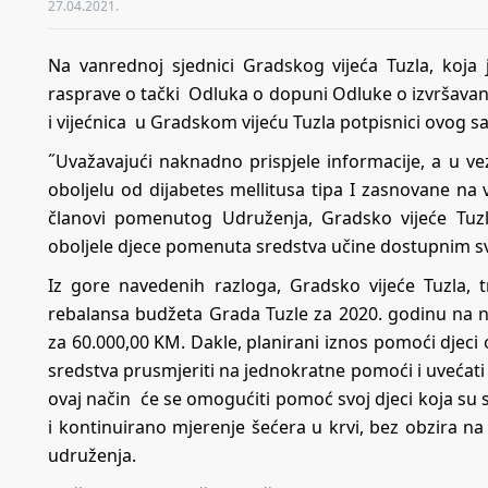
27.04.2021.
Na vanrednoj sjednici Gradskog vijeća Tuzla, koj
rasprave o tački Odluka o dopuni Odluke o izvršavanj
i vijećnica u Gradskom vijeću Tuzla potpisnici ovog sao
˝Uvažavajući naknadno prispjele informacije, a u v
oboljelu od dijabetes mellitusa tipa I zasnovane na v
članovi pomenutog Udruženja, Gradsko vijeće Tuzla
oboljele djece pomenuta sredstva učine dostupnim 
Iz gore navedenih razloga, Gradsko vijeće Tuzla,
rebalansa budžeta Grada Tuzle za 2020. godinu na n
za 60.000,00 KM. Dakle, planirani iznos pomoći djeci 
sredstva prusmjeriti na jednokratne pomoći i uvećati
ovaj način će se omogućiti pomoć svoj djeci koja su
i kontinuirano mjerenje šećera u krvi, bez obzira na to
udruženja.