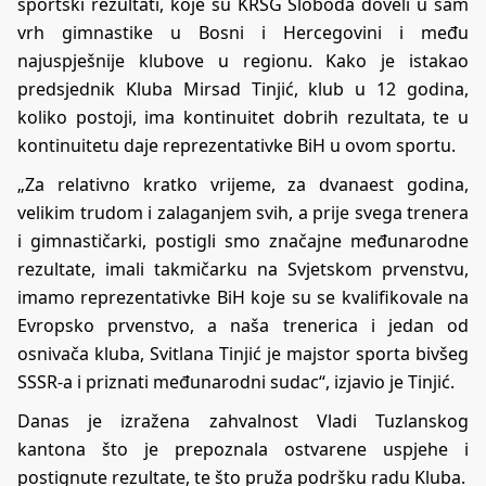
sportski rezultati, koje su KRSG Sloboda doveli u sam
vrh gimnastike u Bosni i Hercegovini i među
najuspješnije klubove u regionu. Kako je istakao
predsjednik Kluba Mirsad Tinjić, klub u 12 godina,
koliko postoji, ima kontinuitet dobrih rezultata, te u
kontinuitetu daje reprezentativke BiH u ovom sportu.
„Za relativno kratko vrijeme, za dvanaest godina,
velikim trudom i zalaganjem svih, a prije svega trenera
i gimnastičarki, postigli smo značajne međunarodne
rezultate, imali takmičarku na Svjetskom prvenstvu,
imamo reprezentativke BiH koje su se kvalifikovale na
Evropsko prvenstvo, a naša trenerica i jedan od
osnivača kluba, Svitlana Tinjić je majstor sporta bivšeg
SSSR-a i priznati međunarodni sudac“, izjavio je Tinjić.
Danas je izražena zahvalnost Vladi Tuzlanskog
kantona što je prepoznala ostvarene uspjehe i
postignute rezultate, te što pruža podršku radu Kluba.