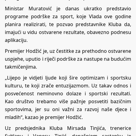
Ministar Muratović je danas ukratko predstavio
programe podrške za sport, koje Vlada ove godine
planira realizirati, te pozvao predstavnike Kluba da,
imajući u vidu ostvarene rezultate, obavezno podnesu
aplikaciju.
Premijer Hodžić je, uz čestitke za prethodno ostvarene
uspjehe, uputio i riječi podrške za nastupe na budućim
takmičenjima.
„Lijepo je vidjeti ljude koji šire optimizam i sportsku
kulturu, te koji zrače entuzijazmom. Uz takav odnos i
posvećenost neminovno dolaze i sportski rezultati.
Kao društvo trebamo više pažnje posvetiti bazičnim
sportovima, jer su oni važni za razvoj naše djece i
mladih“, kazao je premijer Hodžić.
Uz predsjednika Kluba Mirsada Tinjića, trenerice
Svitlanu i Vanesu Tinjić, današnjem sastanku je