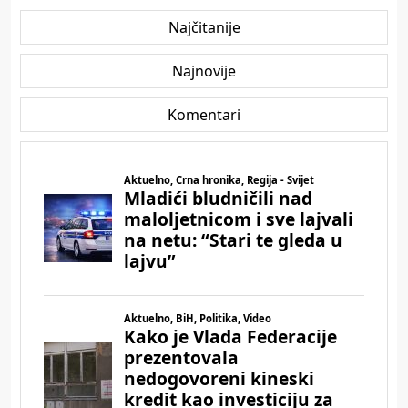
Najčitanije
Najnovije
Komentari