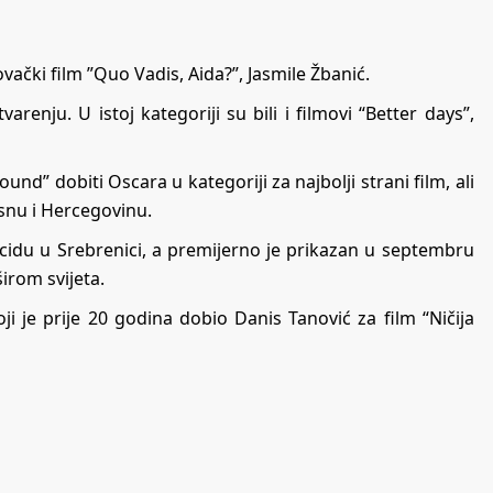
ački film ”Quo Vadis, Aida?”, Jasmile Žbanić.
renju. U istoj kategoriji su bili i filmovi “Better days”,
und” dobiti Oscara u kategoriji za najbolji strani film, ali
Bosnu i Hercegovinu.
ocidu u Srebrenici, a premijerno je prikazan u septembru
irom svijeta.
i je prije 20 godina dobio Danis Tanović za film “Ničija