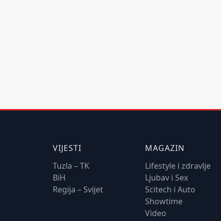
VIJESTI
MAGAZIN
Tuzla – TK
Lifestyle i zdravlje
BiH
Ljubav i Sex
Regija – Svijet
Scitech i Auto
Showtime
Video