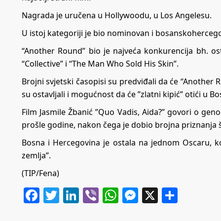
Nagrada je uručena u Hollywoodu, u Los Angelesu.
U istoj kategoriji je bio nominovan i bosanskohercegov
“Another Round” bio je najveća konkurencija bh. ostva
“Collective” i “The Man Who Sold His Skin”.
Brojni svjetski časopisi su predviđali da će “Another Ro
su ostavljali i mogućnost da će ”zlatni kipić” otići u 
Film Jasmile Žbanić ”Quo Vadis, Aida?” govori o gen
prošle godine, nakon čega je dobio brojna priznanja š
Bosna i Hercegovina je ostala na jednom Oscaru, koj
zemlja”.
(TIP/Fena)
Facebook
Twitter
LinkedIn
Viber
WhatsApp
Messenger
X
Share