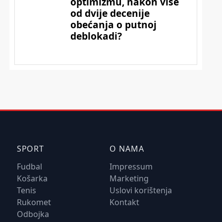
SPORT
O NAMA
Fudbal
Impressum
Košarka
Marketing
Tenis
Uslovi korištenja
Rukomet
Kontakt
Odbojka