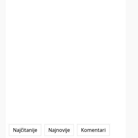
Najčitanije
Najnovije
Komentari