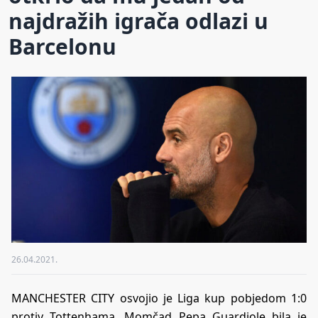
najdražih igrača odlazi u
Barcelonu
26.04.2021.
MANCHESTER CITY osvojio je Liga kup pobjedom 1:0
protiv Tottenhama. Momčad Pepa Guardiole bila je