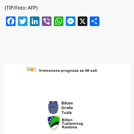
(TIP/Foto: AFP)
Facebook
Twitter
LinkedIn
Viber
WhatsApp
Messenger
X
Share