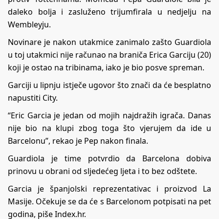
daleko bolja i zasluženo trijumfirala u nedjelju na
Wembleyju.
Novinare je nakon utakmice zanimalo zašto Guardiola
u toj utakmici nije računao na braniča Erica Garciju (20)
koji je ostao na tribinama, iako je bio posve spreman.
Garciji u lipnju istječe ugovor što znači da će besplatno
napustiti City.
“Eric Garcia je jedan od mojih najdražih igrača. Danas
nije bio na klupi zbog toga što vjerujem da ide u
Barcelonu”, rekao je Pep nakon finala.
Guardiola je time potvrdio da Barcelona dobiva
prinovu u obrani od sljedećeg ljeta i to bez odštete.
Garcia je španjolski reprezentativac i proizvod La
Masije. Očekuje se da će s Barcelonom potpisati na pet
godina, piše
Index.hr
.