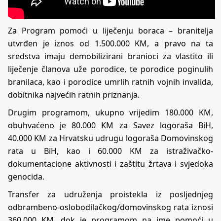
Za Program pomoći u liječenju boraca – branitelja
utvrđen je iznos od 1.500.000 KM, a pravo na ta
sredstva imaju demobilizirani branioci za vlastito ili
liječenje članova uže porodice, te porodice poginulih
branilaca, kao i porodice umrlih ratnih vojnih invalida,
dobitnika najvećih ratnih priznanja.
Drugim programom, ukupno vrijedim 180.000 KM,
obuhvaćeno je 80.000 KM za Savez logoraša BiH,
40.000 KM za Hrvatsku udrugu logoraša Domovinskog
rata u BiH, kao i 60.000 KM za istraživačko-
dokumentacione aktivnosti i zaštitu žrtava i svjedoka
genocida.
Transfer za udruženja proistekla iz posljednjeg
odbrambeno-oslobodilačkog/domovinskog rata iznosi
360.000 KM, dok je programom na ime pomoći u