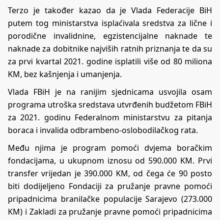
Terzo je također kazao da je Vlada Federacije BiH
putem tog ministarstva isplaćivala sredstva za lične i
porodične invalidnine, egzistencijalne naknade te
naknade za dobitnike najviših ratnih priznanja te da su
za prvi kvartal 2021. godine isplatili više od 80 miliona
KM, bez kašnjenja i umanjenja.
Vlada FBiH je na ranijim sjednicama usvojila osam
programa utroška sredstava utvrđenih budžetom FBiH
za 2021. godinu Federalnom ministarstvu za pitanja
boraca i invalida odbrambeno-oslobodilačkog rata.
Među njima je program pomoći dvjema boračkim
fondacijama, u ukupnom iznosu od 590.000 KM. Prvi
transfer vrijedan je 390.000 KM, od čega će 90 posto
biti dodijeljeno Fondaciji za pružanje pravne pomoći
pripadnicima branilačke populacije Sarajevo (273.000
KM) i Zakladi za pružanje pravne pomoći pripadnicima