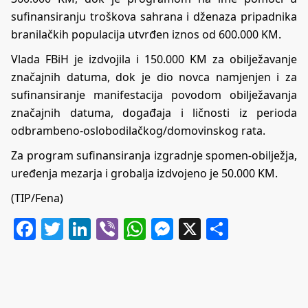
sufinansiranju troškova sahrana i dženaza pripadnika
branilačkih populacija utvrđen iznos od 600.000 KM.
Vlada FBiH je izdvojila i 150.000 KM za obilježavanje
značajnih datuma, dok je dio novca namjenjen i za
sufinansiranje manifestacija povodom obilježavanja
značajnih datuma, događaja i ličnosti iz perioda
odbrambeno-oslobodilačkog/domovinskog rata.
Za program sufinansiranja izgradnje spomen-obilježja,
uređenja mezarja i grobalja izdvojeno je 50.000 KM.
(TIP/Fena)
Facebook
Twitter
LinkedIn
Viber
WhatsApp
Messenger
X
Share