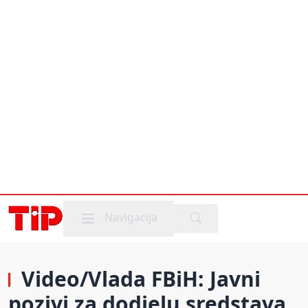
Mobile menu
Navigacija
Video/Vlada FBiH: Javni
pozivi za dodjelu sredstava