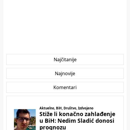
Najčitanije
Najnovije
Komentari