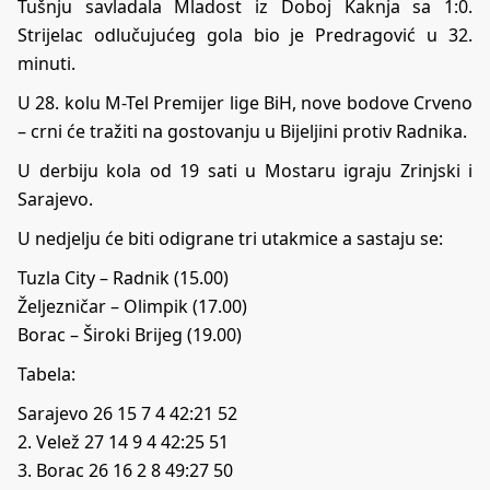
Tušnju savladala Mladost iz Doboj Kaknja sa 1:0.
Strijelac odlučujućeg gola bio je Predragović u 32.
minuti.
U 28. kolu M-Tel Premijer lige BiH, nove bodove Crveno
– crni će tražiti na gostovanju u Bijeljini protiv Radnika.
U derbiju kola od 19 sati u Mostaru igraju Zrinjski i
Sarajevo.
U nedjelju će biti odigrane tri utakmice a sastaju se:
Tuzla City – Radnik (15.00)
Željezničar – Olimpik (17.00)
Borac – Široki Brijeg (19.00)
Tabela:
Sarajevo 26 15 7 4 42:21 52
2. Velež 27 14 9 4 42:25 51
3. Borac 26 16 2 8 49:27 50