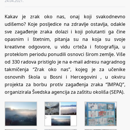
24.04.2021.
Kakav je zrak oko nas, onaj koji svakodnevno
udišemo? Koje posljedice na zdravlje ostavlja, odakle
sve zagađenje zraka dolazi i koji polutanti ga čine
opasnim i štetnim, pitanja su na koja su svoje
kreativne odgovore, u vidu crteža i fotografija, u
proteklom periodu ponudili osnovci širom zemlje. Više
od 330 radova pristiglo je na e-mail adresu nagradnog
takmičenja “Zrak oko nas”, kojeg je za učenike
osnovnih škola u Bosni i Hercegovini , u okviru
projekta za borbu protiv zagađenja zraka “IMPAQ”,
organizirala Švedska agencija za zaštitu okoliša (SEPA).