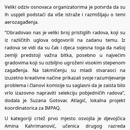
Veliki odziv osnovaca organizatorima je potvrda da su
ih uspjeli podstaći da više istraže i razmišljaju o temi
aerozagađenja.
“Obradovao nas je veliki broj pristiglih radova, koji su
iz različitih uglova odgovorili na zadanu temu. Iz
radova se vidi da su čak i djeca svjesna toga da našoj
zemlji predstoji važna bitka, posebno u najvećim
gradovima koji su ozbiljno ugroženi visokim stepenom
zagađenja. Na takmičenju su mladi stvaraoci na
izuzetno kreativne načine prikazali svoje razumijevanje
problema i članovi komisije su saglasni da je zaista bilo
vrlo izazovno napraviti selekciju pobjedničih radova”,
dodala je Suzana Gotovac Atlagić, lokalna projekt
koordinatorica za IMPAQ.
U kategoriji crtež prvo mjesto osvojila je djevojčica
Amina Kahrimanović, učenica drugog razreda