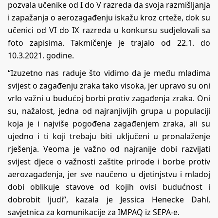
pozvala učenike od I do V razreda da svoja razmišljanja
i zapažanja o aerozagađenju iskažu kroz crteže, dok su
učenici od VI do IX razreda u konkursu sudjelovali sa
foto zapisima. Takmičenje je trajalo od 22.1. do
10.3.2021. godine.
“Izuzetno nas raduje što vidimo da je među mladima
svijest o zagađenju zraka tako visoka, jer upravo su oni
vrlo važni u budućoj borbi protiv zagađenja zraka. Oni
su, nažalost, jedna od najranjivijih grupa u populaciji
koja je i najviše pogođena zagađenjem zraka, ali su
ujedno i ti koji trebaju biti uključeni u pronalaženje
rješenja. Veoma je važno od najranije dobi razvijati
svijest djece o važnosti zaštite prirode i borbe protiv
aerozagađenja, jer sve naučeno u djetinjstvu i mladoj
dobi oblikuje stavove od kojih ovisi budućnost i
dobrobit ljudi”, kazala je Jessica Henecke Dahl,
savjetnica za komunikacije za IMPAQ iz SEPA-e.