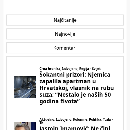
Najčitanije
Najnovije
Komentari