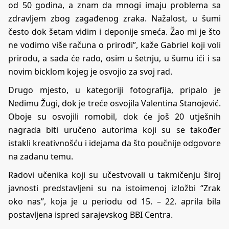
od 50 godina, a znam da mnogi imaju problema sa
zdravljem zbog zagađenog zraka. Nažalost, u šumi
često dok šetam vidim i deponije smeća. Žao mi je što
ne vodimo više računa o prirodi”, kaže Gabriel koji voli
prirodu, a sada će rado, osim u šetnju, u šumu ići i sa
novim bicklom kojeg je osvojio za svoj rad.
Drugo mjesto, u kategoriji fotografija, pripalo je
Nedimu Žugi, dok je treće osvojila Valentina Stanojević.
Oboje su osvojili romobil, dok će još 20 utješnih
nagrada biti uručeno autorima koji su se također
istakli kreativnošću i idejama da što poučnije odgovore
na zadanu temu.
Radovi učenika koji su učestvovali u takmičenju široj
javnosti predstavljeni su na istoimenoj izložbi “Zrak
oko nas”, koja je u periodu od 15. – 22. aprila bila
postavljena ispred sarajevskog BBI Centra.