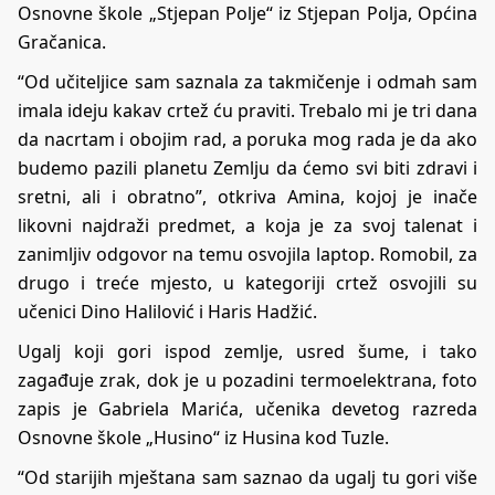
Osnovne škole „Stjepan Polje“ iz Stjepan Polja, Općina
Gračanica.
“Od učiteljice sam saznala za takmičenje i odmah sam
imala ideju kakav crtež ću praviti. Trebalo mi je tri dana
da nacrtam i obojim rad, a poruka mog rada je da ako
budemo pazili planetu Zemlju da ćemo svi biti zdravi i
sretni, ali i obratno”, otkriva Amina, kojoj je inače
likovni najdraži predmet, a koja je za svoj talenat i
zanimljiv odgovor na temu osvojila laptop. Romobil, za
drugo i treće mjesto, u kategoriji crtež osvojili su
učenici Dino Halilović i Haris Hadžić.
Ugalj koji gori ispod zemlje, usred šume, i tako
zagađuje zrak, dok je u pozadini termoelektrana, foto
zapis je Gabriela Marića, učenika devetog razreda
Osnovne škole „Husino“ iz Husina kod Tuzle.
“Od starijih mještana sam saznao da ugalj tu gori više