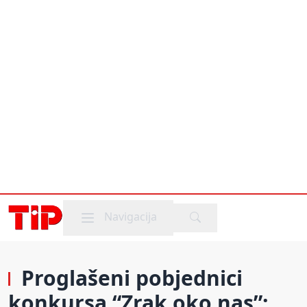
Mobile menu
Navigacija
Proglašeni pobjednici
konkursa “Zrak oko nas”;