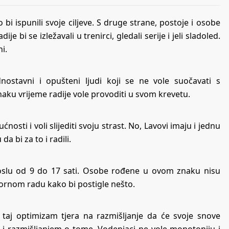
bi ispunili svoje ciljeve. S druge strane, postoje i osobe
ije bi se izležavali u trenirci, gledali serije i jeli sladoled.
i.
nostavni i opušteni ljudi koji se ne vole suočavati s
u vrijeme radije vole provoditi u svom krevetu.
sti i voli slijediti svoju strast. No, Lavovi imaju i jednu
 da bi za to i radili.
a poslu od 9 do 17 sati. Osobe rođene u ovom znaku nisu
pornom radu kako bi postigle nešto.
h taj optimizam tjera na razmišljanje da će svoje snove