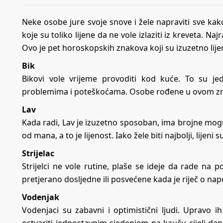
Neke osobe jure svoje snove i žele napraviti sve kako 
koje su toliko lijene da ne vole izlaziti iz kreveta. Najrad
Ovo je pet horoskopskih znakova koji su izuzetno lijen
Bik
Bikovi vole vrijeme provoditi kod kuće. To su jed
problemima i poteškoćama. Osobe rođene u ovom znak
Lav
Kada radi, Lav je izuzetno sposoban, ima brojne mogućno
od mana, a to je lijenost. Iako žele biti najbolji, lijeni su
Strijelac
Strijelci ne vole rutine, plaše se ideje da rade n
pretjerano dosljedne ili posvećene kada je riječ o na
Vodenjak
Vodenjaci su zabavni i optimistični ljudi. Upravo i