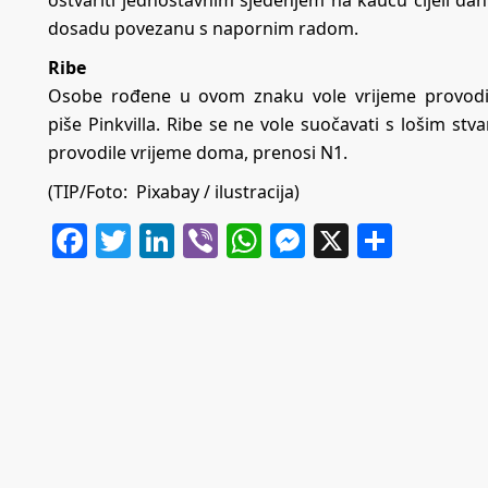
ostvariti jednostavnim sjedenjem na kauču cijeli da
dosadu povezanu s napornim radom.
Ribe
Osobe rođene u ovom znaku vole vrijeme provoditi 
piše
Pinkvilla
. Ribe se ne vole suočavati s lošim stv
provodile vrijeme doma, prenosi N1.
(TIP/Foto: Pixabay / ilustracija)
Facebook
Twitter
LinkedIn
Viber
WhatsApp
Messenger
X
Share