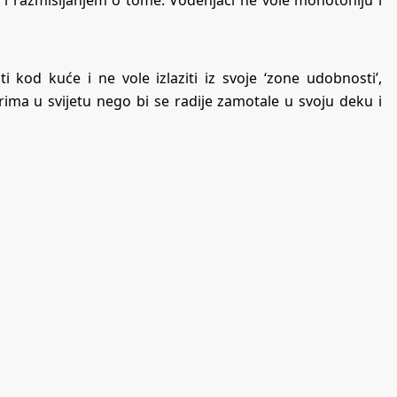
n i razmišljanjem o tome. Vodenjaci ne vole monotoniju i
kod kuće i ne vole izlaziti iz svoje ‘zone udobnosti’,
arima u svijetu nego bi se radije zamotale u svoju deku i