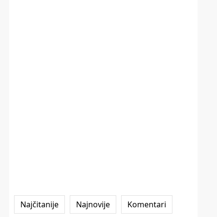
Najčitanije
Najnovije
Komentari