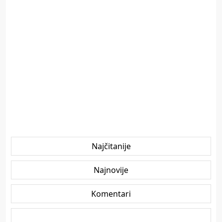
Najčitanije
Najnovije
Komentari