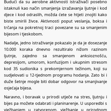
Budući da su aerobne aktivnosti istraživači posebno
istaknuli kao način smanjenja izražavanja ljutnje i kod
djece i kod odraslih, možda ćete se htjeti znojiti kako
biste smirili živce. Aktivnosti poput veslanja, boksa i
trčanja na pokretnoj traci povezane su sa smanjenim
bijesom i tjeskobom.
Nadalje, jedno istraživanje pokazalo je da je dosezanje
10.000 koraka dnevno rezultiralo nižom razinom
ljutnje, zajedno sa smanjenom anksioznošću,
depresijom, umorom, konfuzijom i ukupnim stresom
kod 35 sudionika s prekomjernom težinom, koji su
sudjelovati u 12-tjednom programu hodanja. Zato bi i
duže šetnje mogle biti dobar odgovor na smanjivanje
osjećaja bijesa.
Naravno, i boravak u prirodi utječe na stres, ljutnju i
bijes pa možete odabrati i planinarenje. U usporedbi s
vježbanjem u zatvorenom, vježbanje u prirodnom