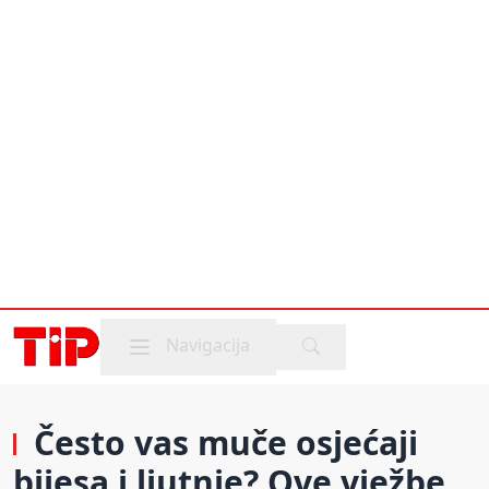
Mobile menu
Navigacija
Često vas muče osjećaji
bijesa i ljutnje? Ove vježbe