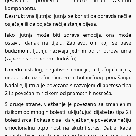
rješavanju problema i može imati zaštitnu
komponentu.
Destruktivna ljutnja: ljutnja se koristi da opravda nečije
osjećaje ili da pojača nečije stanje bijesa.
Iako ljutnja može biti zdrava emocija, ona može
ostaviti danak na tijelu. Zapravo, oni koji se bave
budizmom, ljutnju nazivaju jednim od tri otrova uma
(zajedno s pohlepom i ludošću).
Između ostalog, negativne emocije, uključujući bijes,
mogu biti uzročni čimbenici bulimičnog ponašanja.
Nadalje, ljutnja je povezana s razvojem dijabetesa tipa
2 i s povećanim rizikom od prometnih nesreća.
S druge strane, vježbanje je povezano sa smanjenim
rizikom od mnogih bolesti, uključujući dijabetes tipa 2 i
bolesti srca. Pokazalo se i da vježbanje povećava nečiju
emocionalnu otpornost na akutni stres. Dakle, kada
iskusite bijes, vježbanje može biti pozitivan način za