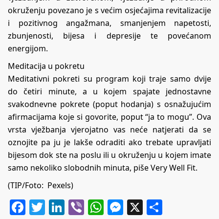
okruženju povezano je s većim osjećajima revitalizacije
i pozitivnog angažmana, smanjenjem napetosti,
zbunjenosti, bijesa i depresije te povećanom
energijom.
Meditacija u pokretu
Meditativni pokreti su program koji traje samo dvije
do četiri minute, a u kojem spajate jednostavne
svakodnevne pokrete (poput hodanja) s osnažujućim
afirmacijama koje si govorite, poput “ja to mogu”. Ova
vrsta vježbanja vjerojatno vas neće natjerati da se
oznojite pa ju je lakše odraditi ako trebate upravljati
bijesom dok ste na poslu ili u okruženju u kojem imate
samo nekoliko slobodnih minuta, piše Very Well Fit.
(TIP/Foto: Pexels)
Facebook
Twitter
LinkedIn
Viber
WhatsApp
Messenger
X
Share