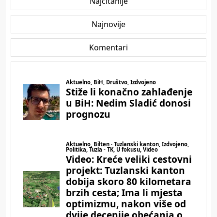
Najčitanije
Najnovije
Komentari