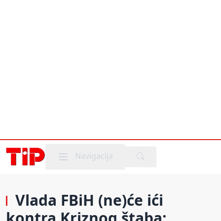
Mobile menu
Navigacija
Vlada FBiH (ne)će ići
kontra Kriznog štaba: