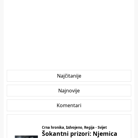
Najčitanije
Najnovije
Komentari