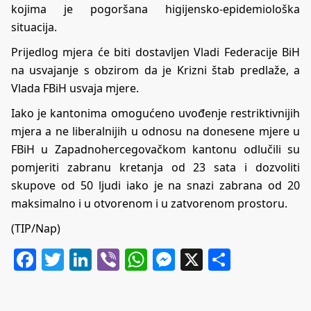
kojima je pogoršana higijensko-epidemiološka
situacija.
Prijedlog mjera će biti dostavljen Vladi Federacije BiH
na usvajanje s obzirom da je Krizni štab predlaže, a
Vlada FBiH usvaja mjere.
Iako je kantonima omogućeno uvođenje restriktivnijih
mjera a ne liberalnijih u odnosu na donesene mjere u
FBiH u Zapadnohercegovačkom kantonu odlučili su
pomjeriti zabranu kretanja od 23 sata i dozvoliti
skupove od 50 ljudi iako je na snazi zabrana od 20
maksimalno i u otvorenom i u zatvorenom prostoru.
(TIP/Nap)
Facebook
Twitter
LinkedIn
Viber
WhatsApp
Messenger
X
Share