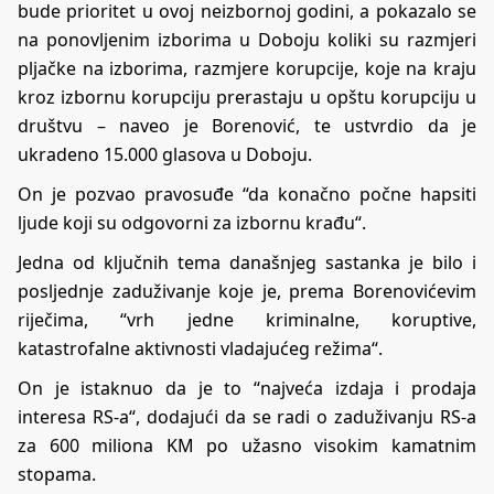
bude prioritet u ovoj neizbornoj godini, a pokazalo se
na ponovljenim izborima u Doboju koliki su razmjeri
pljačke na izborima, razmjere korupcije, koje na kraju
kroz izbornu korupciju prerastaju u opštu korupciju u
društvu – naveo je Borenović, te ustvrdio da je
ukradeno 15.000 glasova u Doboju.
On je pozvao pravosuđe “da konačno počne hapsiti
ljude koji su odgovorni za izbornu krađu“.
Jedna od ključnih tema današnjeg sastanka je bilo i
posljednje zaduživanje koje je, prema Borenovićevim
riječima, “vrh jedne kriminalne, koruptive,
katastrofalne aktivnosti vladajućeg režima“.
On je istaknuo da je to “najveća izdaja i prodaja
interesa RS-a“, dodajući da se radi o zaduživanju RS-a
za 600 miliona KM po užasno visokim kamatnim
stopama.