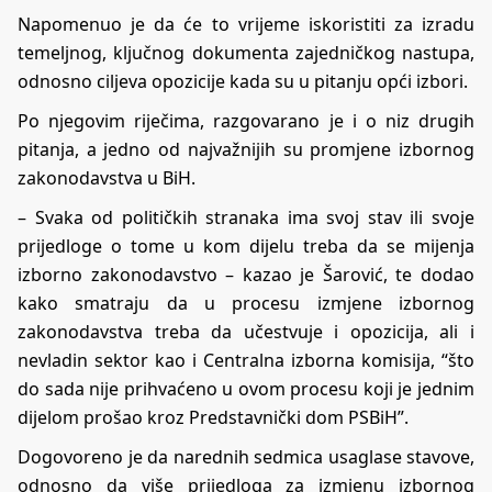
Napomenuo je da će to vrijeme iskoristiti za izradu
temeljnog, ključnog dokumenta zajedničkog nastupa,
odnosno ciljeva opozicije kada su u pitanju opći izbori.
Po njegovim riječima, razgovarano je i o niz drugih
pitanja, a jedno od najvažnijih su promjene izbornog
zakonodavstva u BiH.
– Svaka od političkih stranaka ima svoj stav ili svoje
prijedloge o tome u kom dijelu treba da se mijenja
izborno zakonodavstvo – kazao je Šarović, te dodao
kako smatraju da u procesu izmjene izbornog
zakonodavstva treba da učestvuje i opozicija, ali i
nevladin sektor kao i Centralna izborna komisija, “što
do sada nije prihvaćeno u ovom procesu koji je jednim
dijelom prošao kroz Predstavnički dom PSBiH”.
Dogovoreno je da narednih sedmica usaglase stavove,
odnosno da više prijedloga za izmjenu izbornog