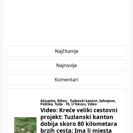
Najčitanije
Najnovije
Komentari