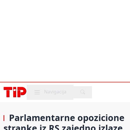
Mobile menu
Navigacija
Parlamentarne opozicione
stranke iz RS zajedno izlaze