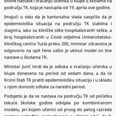
online nastave i vraćanju učenika u klupe u školama na
području TK, koja je nastupila od 19. aprila ove godine.
Imajući u vidu da je kantonalna vlada saopćila da je
epidemiološka situacija na području TK stabilna i
stagnira, iako su kliničke slike hospitaliziranih teške, a
broj hospitaliziranih u Covid odjelima Univerzitetsko-
kliničkog centra Tuzla preko 200, ministar zdravstva je
odgovorio na upit Fene zašto je ukinut model on line
nastave u školama TK.
Ministar Jurić tvrdi da je odluka o vraćanju učenika u
klupe donesena na period od sedam dana, a da će
Krizni štab TK pratiti epidemiološku situaciju i u skladu
s njom donositi odluke za naredni period.
Podsjetio je da se nastava na području TK od početka
tekuće školske godine odvijala po kombiniranom
modelu, pri kojem učenici od prvog do petog razreda