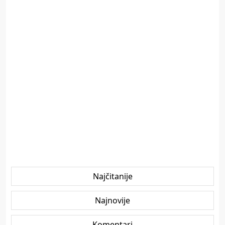
Najčitanije
Najnovije
Komentari