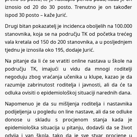
iznosio od 20 do 30 posto. Trenutno je on također
ispod 30 posto – kaže Jurić.
Drugi bitan pokazatelj je incidenca oboljelih na 100.000
stanovnika, koja se na području TK od početka trećeg
vala kretala od 150 do 200 stanovnika, a u posljednjem
tjednu je iznosila oko 195, dodaje Jurić.
Na pitanje da li će se vratiti online nastava u škole na
području TK, imajući u vidu da mnogi roditelji
negoduju zbog vraćanja učenika u klupe, kazao je da
razumije zabrinutost roditelja i javnosti, ali da će ta
odluka ovisiti o epidemiološkoj situaciji narednih dana.
Napomenuo je da su mišljenja roditelja i nastavnika
podijeljenja u pogledu on line nastave, ali da se odluke
donose u skladu s procjenom stanja kada je
epidemiološka situacija u pitanju, dodavši da se život
odvija i van škola, tako da je sve stvar procjene u