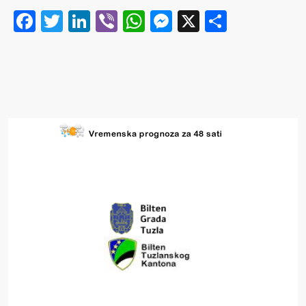
Facebook
Twitter
LinkedIn
Viber
WhatsApp
Messenger
X
Share