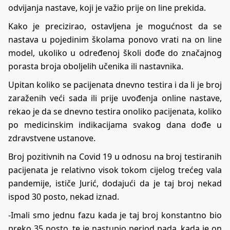
odvijanja nastave, koji je važio prije on line prekida.
Kako je precizirao, ostavljena je mogućnost da se
nastava u pojedinim školama ponovo vrati na on line
model, ukoliko u određenoj školi dođe do značajnog
porasta broja oboljelih učenika ili nastavnika.
Upitan koliko se pacijenata dnevno testira i da li je broj
zaraženih veći sada ili prije uvođenja online nastave,
rekao je da se dnevno testira onoliko pacijenata, koliko
po medicinskim indikacijama svakog dana dođe u
zdravstvene ustanove.
Broj pozitivnih na Covid 19 u odnosu na broj testiranih
pacijenata je relativno visok tokom cijelog trećeg vala
pandemije, ističe Jurić, dodajući da je taj broj nekad
ispod 30 posto, nekad iznad.
-Imali smo jednu fazu kada je taj broj konstantno bio
preko 35 posto, te je nastupio period pada, kada je on