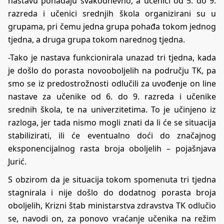
nastavu pohađaju svakodnevno, a učenici od 5. do 9.
razreda i učenici srednjih škola organizirani su u
grupama, pri čemu jedna grupa pohađa tokom jednog
tjedna, a druga grupa tokom narednog tjedna.
-Tako je nastava funkcionirala unazad tri tjedna, kada
je došlo do porasta novooboljelih na području TK, pa
smo se iz predostrožnosti odlučili za uvođenje on line
nastave za učenike od 6. do 9. razreda i učenike
srednih škola, te na univerzitetima. To je učinjeno iz
razloga, jer tada nismo mogli znati da li će se situacija
stabilizirati, ili će eventualno doći do značajnog
eksponencijalnog rasta broja oboljelih – pojašnjava
Jurić.
S obzirom da je situacija tokom spomenuta tri tjedna
stagnirala i nije došlo do dodatnog porasta broja
oboljelih, Krizni štab ministarstva zdravstva TK odlučio
se, navodi on, za ponovo vraćanje učenika na režim