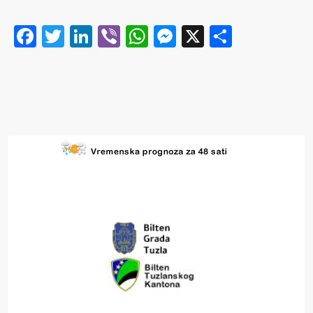
Facebook
Twitter
LinkedIn
Viber
WhatsApp
Messenger
X
Share