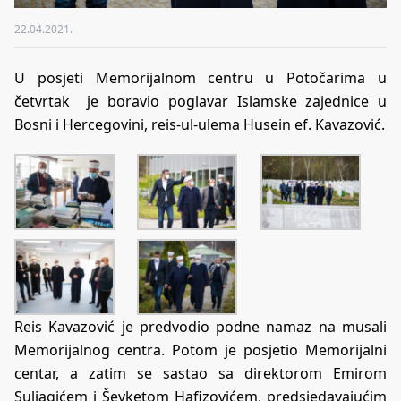
22.04.2021.
U posjeti Memorijalnom centru u Potočarima u
četvrtak je boravio poglavar Islamske zajednice u
Bosni i Hercegovini, reis-ul-ulema Husein ef. Kavazović.
Reis Kavazović je predvodio podne namaz na musali
Memorijalnog centra. Potom je posjetio Memorijalni
centar, a zatim se sastao sa direktorom Emirom
Suljagićem i Ševketom Hafizovićem, predsjedavajućim