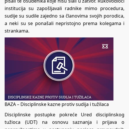
pisali te osuđenika koje nisu slali u zatvor. Rukovodioci
institucija su zapošljavali radnike mimo procedura,
sudije su sudile zajedno sa članovima svojih porodica,
a neki su se ponašali nepristojno prema kolegama i
strankama.
BAZA – Disciplinske kazne protiv sudija i tužilaca
Disciplinske postupke pokreće Ured disciplinskog
tužioca (UDT) na osnovu saznanja i prijava o