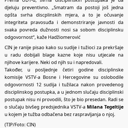
Prema UDT-u, svrha disciplinskih postupaka je da
djeluju preventivno. „Smatram da postoji još jedna
opšta svrha discplinskih mjera, a to je očuvanje
integriteta pravosuđa i demonstriranje javnosti da
svaka povreda dužnosti nosi sa sobom disciplinsku
odgovornost“, kaže Hadžiomerović
CIN je ranije pisao kako su sudije i tužioci za prekršaje
u radu dobijali blage kazne koje nisu utjecale na
njihove karijere. Neki od njih su i napredovali.
Također, u posljednje četiri godine disciplinske
komisije VSTV-a Bosne i Hercegovine su oslobodile
odgovornosti 12 sudija i tužilaca nakon provedenog
disciplinskog postupka, a u jednom slučaju disciplinski
postupak nisu ni provodili, što je bio presedan. Radi se
o slučaju bivšeg predsjednika VSTV-a
Milana Tegeltije
u kojem je tužba odbačena bez raspravljanja o njoj.
(TIP/Foto: CIN)