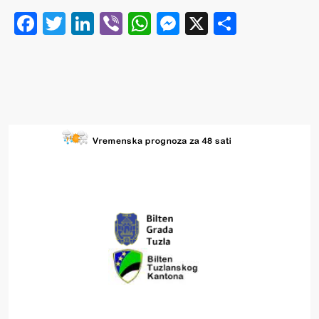
Facebook
Twitter
LinkedIn
Viber
WhatsApp
Messenger
X
Share