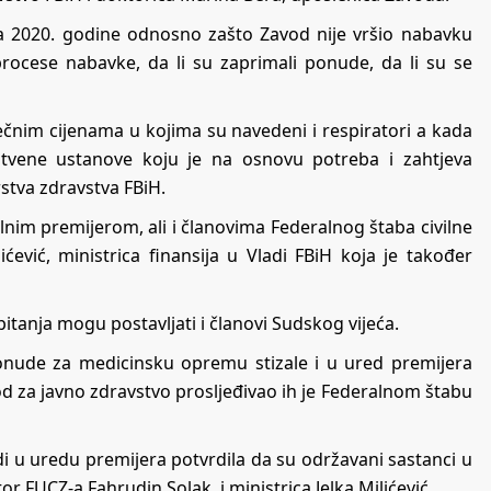
rila 2020. godine odnosno zašto Zavod nije vršio nabavku
rocese nabavke, da li su zaprimali ponude, da li su se
ječnim cijenama u kojima su navedeni i respiratori a kada
stvene ustanove koju je na osnovu potreba i zahtjeva
rstva zdravstva FBiH.
lnim premijerom, ali i članovima Federalnog štaba civilne
ićević, ministrica finansija u Vladi FBiH koja je također
itanja mogu postavljati i članovi Sudskog vijeća.
onude za medicinsku opremu stizale i u ured premijera
od za javno zdravstvo prosljeđivao ih je Federalnom štabu
i u uredu premijera potvrdila da su održavani sastanci u
or FUCZ-a Fahrudin Solak, i ministrica Jelka Milićević.