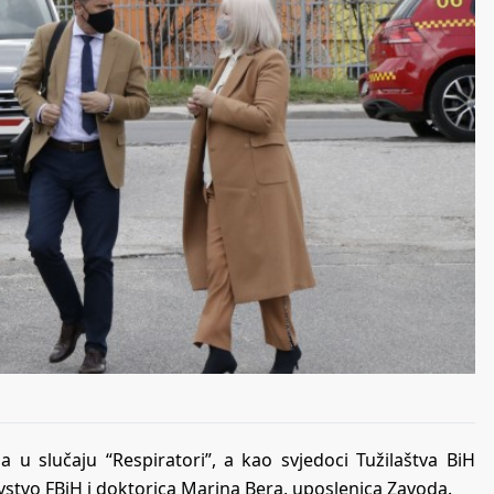
u slučaju “Respiratori”, a kao svjedoci Tužilaštva BiH
vstvo FBiH i doktorica Marina Bera, uposlenica Zavoda.