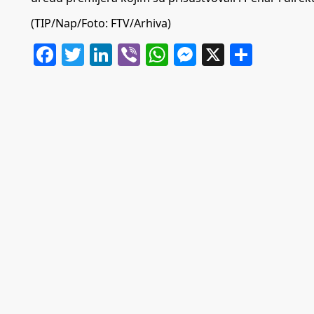
(TIP/Nap/Foto: FTV/Arhiva)
Facebook
Twitter
LinkedIn
Viber
WhatsApp
Messenger
X
Share