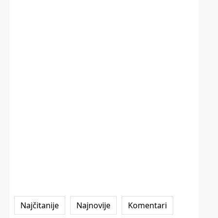
Najčitanije
Najnovije
Komentari