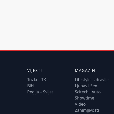
VIJESTI
MAGAZIN
Tuzla – TK
Lifestyle i zdravlje
BiH
Ljubav i Sex
Regija – Svijet
Scitech i Auto
Showtime
Video
Zanimljivosti