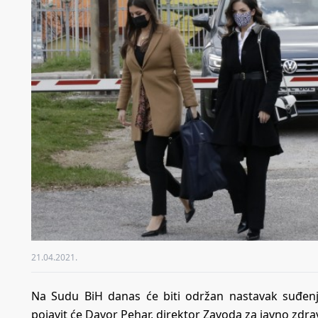
21.04.2021.
Na Sudu BiH danas će biti održan nastavak suđenja 
pojavit će Davor Pehar, direktor Zavoda za javno zdra