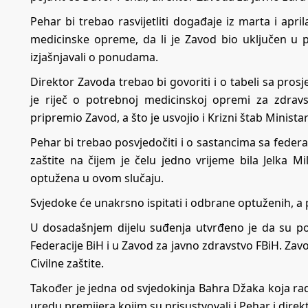
Pehar bi trebao rasvijetliti događaje iz marta i ap
medicinske opreme, da li je Zavod bio uključen u p
izjašnjavali o ponudama.
Direktor Zavoda trebao bi govoriti i o tabeli sa pros
je riječ o potrebnoj medicinskoj opremi za zdrav
pripremio Zavod, a što je usvojio i Krizni štab Minista
Pehar bi trebao posvjedočiti i o sastancima sa federa
zaštite na čijem je čelu jedno vrijeme bila Jelka Mil
optužena u ovom slučaju.
Svjedoke će unakrsno ispitati i odbrane optuženih, a p
U dosadašnjem dijelu suđenja utvrđeno je da su p
Federacije BiH i u Zavod za javno zdravstvo FBiH. Zav
Civilne zaštite.
Također je jedna od svjedokinja Bahra Džaka koja rad
uredu premijera kojim su prisustvovali i Pehar i direkt