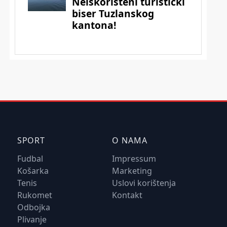
SPORT
O NAMA
Fudbal
Impressum
Košarka
Marketing
Tenis
Uslovi korištenja
Rukomet
Kontakt
Odbojka
Plivanje