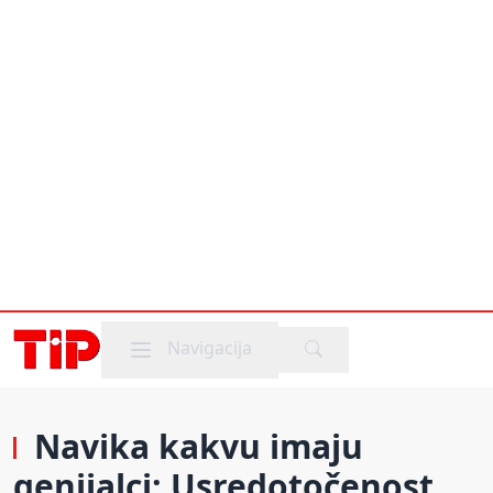
Mobile menu
Navigacija
Navika kakvu imaju
genijalci: Usredotočenost