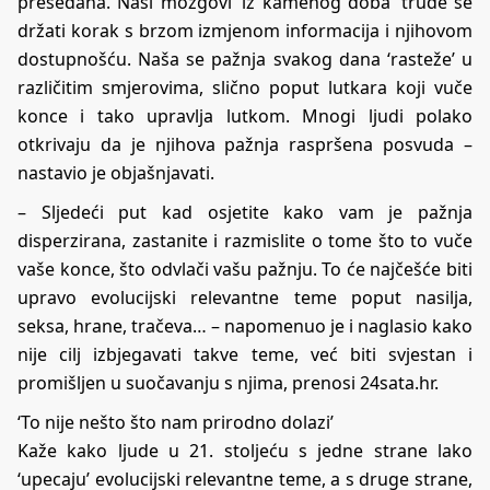
presedana. Naši mozgovi ‘iz kamenog doba’ trude se
držati korak s brzom izmjenom informacija i njihovom
dostupnošću. Naša se pažnja svakog dana ‘rasteže’ u
različitim smjerovima, slično poput lutkara koji vuče
konce i tako upravlja lutkom. Mnogi ljudi polako
otkrivaju da je njihova pažnja raspršena posvuda –
nastavio je objašnjavati.
– Sljedeći put kad osjetite kako vam je pažnja
disperzirana, zastanite i razmislite o tome što to vuče
vaše konce, što odvlači vašu pažnju. To će najčešće biti
upravo evolucijski relevantne teme poput nasilja,
seksa, hrane, tračeva… – napomenuo je i naglasio kako
nije cilj izbjegavati takve teme, već biti svjestan i
promišljen u suočavanju s njima, prenosi
24sata.hr
.
‘To nije nešto što nam prirodno dolazi’
Kaže kako ljude u 21. stoljeću s jedne strane lako
‘upecaju’ evolucijski relevantne teme, a s druge strane,