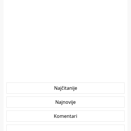
Najčitanije
Najnovije
Komentari