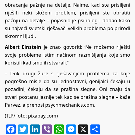
obraćanja pažnje na detalje. Naime, kad ste prisiljeni
riješiti neki složeni problem, prisiljeni ste obratiti
pažnju na detalje – pojasnio je psiholog i dodao kako
su najveći svjetski rješavači velikih problema po prirodi
skromni ljudi.
Albert Einstein
je znao govoriti: ‘Ne možemo riješiti
svoje probleme istim načinom razmišljanja koje smo
koristili kad smo ih stvarali.”
– Dok drugi žure s rješavanjem problema za koje
pogrešno misle da su jednostavni, genijalci čekaju u
pozadini, čekaju da se prašina slegne. Oni znaju da
stvari postanu jasnije tek kad se prašina slegne – kaže
Parvez, a prenosi
psychmechanics.com
.
(TIP/Foto: pixabay.com)
Facebook
Twitter
LinkedIn
Viber
WhatsApp
Messenger
X
Share