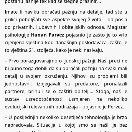
postanu jasnije tek kad se slegne prašina’…
Imate li naviku obraćati pažnju na detalje, tad ste u
prilici poboljšati sve aspekte svojeg života – od posla
do privatnih, ljubavnih i obiteljskih odnosa. Magistar
psihologije
Hanan Parvez
pojasnio je zašto je to vrlo
cijenjena vještina kod današnjih poslodavaca, zašto je
to vještina 21. stoljeća, kako je neki nazivaju.
– Prvo porazgovarajmo o ljudskoj pažnji. Naši preci ne
bi puno toga dobili da su obraćali pažnju na svaki mali
detalj u svojem okruženju. Njihovi su problemi bili
jednostavni: izbjegavali su predatore, pronalazili
partnere, brinuli se o zaštiti obitelji… Stoga, naš je
sustav usredotočenosti usmjeren na nekoliko
evolucijski relevantnih podražaja – objasnio je Pervez.
– U posljednjih nekoliko desetljeća tehnologija je brzo
napredovala. Situacija u kojoj smo se našli je bez