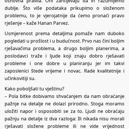
osnovna pravila. Oni zahtijevaju da ih razumijemo
dublje. Što više podataka prikupimo o složenom
problemu, to je vjerojatnije da ćemo pronaći pravo
rješenje – kaže Hanan Parvez.
Usmjerenost prema detaljima pomaže nam duboko
pogledati u prošlost i u budućnost. Prvo nas čini boljim
rješavačima problema, a drugo boljim planerima, a
poslodavci traže i ljude koji znaju dobro rješavati
probleme i one dobre u planiranju jer im takvi
zaposlenici štede vrijeme i novac. Rade kvalitetnije i
učinkovitiji su.
Kako poboljšati tu vještinu?
– Pola bitke dobivamo shvaćanjem da nam obraćanje
pažnje na detalje ne dolazi prirodno. Stoga moramo
uložiti napor i osposobiti se za to. Ljudi ne obraćaju
pažnju na detalje iz dva razloga: Ili nikada nisu morali
rješavati složene probleme ili ne vide vrijednost