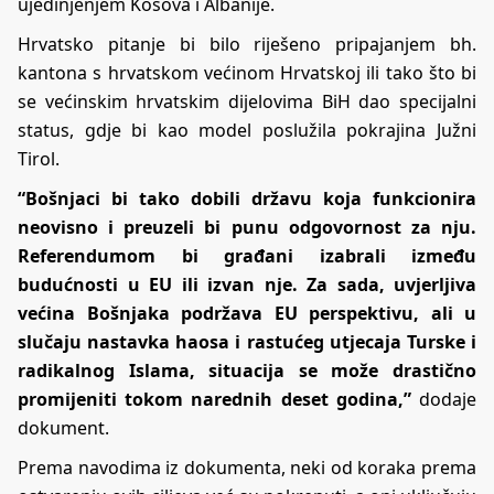
ujedinjenjem Kosova i Albanije.
Hrvatsko pitanje bi bilo riješeno pripajanjem bh.
kantona s hrvatskom većinom Hrvatskoj ili tako što bi
se većinskim hrvatskim dijelovima BiH dao specijalni
status, gdje bi kao model poslužila pokrajina Južni
Tirol.
“Bošnjaci bi tako dobili državu koja funkcionira
neovisno i preuzeli bi punu odgovornost za nju.
Referendumom bi građani izabrali između
budućnosti u EU ili izvan nje. Za sada, uvjerljiva
većina Bošnjaka podržava EU perspektivu, ali u
slučaju nastavka haosa i rastućeg utjecaja Turske i
radikalnog Islama, situacija se može drastično
promijeniti tokom narednih deset godina,”
dodaje
dokument.
Prema navodima iz dokumenta, neki od koraka prema