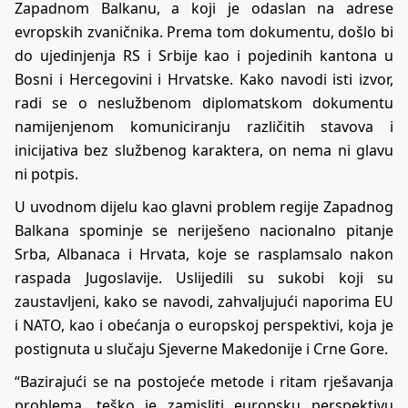
Zapadnom Balkanu, a koji je odaslan na adrese
evropskih zvaničnika. Prema tom dokumentu, došlo bi
do ujedinjenja RS i Srbije kao i pojedinih kantona u
Bosni i Hercegovini i Hrvatske. Kako navodi isti izvor,
radi se o neslužbenom diplomatskom dokumentu
namijenjenom komuniciranju različitih stavova i
inicijativa bez službenog karaktera, on nema ni glavu
ni potpis.
U uvodnom d
ijelu kao glavni problem regije Zapadnog
Balkana
spominje se neriješeno nacionalno pitanje
Srba, Albanaca i Hrvata, koje se rasplamsalo nakon
raspada Jugoslavije. Uslijedili su sukobi koji su
zaustavljeni, kako se navodi, zahvaljujući naporima EU
i NATO, kao i obećanja o europskoj perspektivi, koja je
postignuta u slučaju Sjeverne Makedonije i Crne Gore.
“Bazirajući se na postojeće metode i ritam rješavanja
problema, teško je zamisliti europsku perspektivu