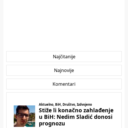
Najčitanije
Najnovije
Komentari