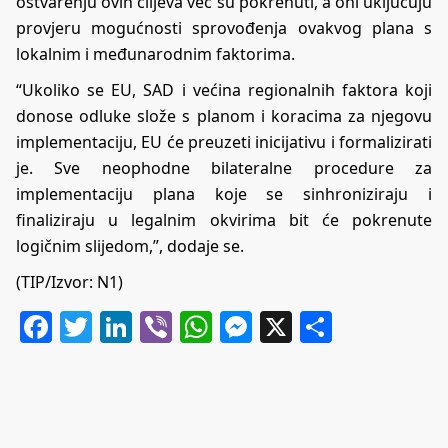
ostvarenju ovih ciljeva već su pokrenuti, a oni uključuju
provjeru mogućnosti sprovođenja ovakvog plana s
lokalnim i međunarodnim faktorima.
“Ukoliko se EU, SAD i većina regionalnih faktora koji
donose odluke slože s planom i koracima za njegovu
implementaciju, EU će preuzeti inicijativu i formalizirati
je. Sve neophodne bilateralne procedure za
implementaciju plana koje se sinhroniziraju i
finaliziraju u legalnim okvirima bit će pokrenute
logičnim slijedom,”, dodaje se.
(TIP/Izvor:
N1
)
Facebook
Twitter
LinkedIn
Viber
WhatsApp
Messenger
X
Share