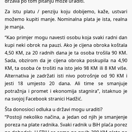
država po tom pitanju može uraditi.
Za istu platu / penziju koju dobijemo, kaže, ustvari
možemo kupiti manje. Nominalna plata je ista, realna
je manja.
“Kao primjer mogu navesti osobu koja svaki radni dan
kupi neki obrok na pauzi. Ako je cijena obroka koštala
4,50 KM, za 20 radnih dana je ta osoba trošila 90 KM.
Sada, obzirom da je cijena obroka poskupila na 4,90
KM, ta osoba će trošiti na isto jelo 98 KM ili 8 KM više.
Alternativa je zadržati isti nivo potrošnje od 90 KM i
jesti 18 umjesto 20 dana. Ali time se smanjuje
potražnja i promet i ekonomija stagnira”, istaknuo je
na svojoj
Facebook
stranici Hadžić.
Šta donosioci odluka u državi mogu uraditi?
“Postoji nekoliko načina, a jedan od njih je smanjenje
poreza na plate radnika. Svaki radnik u BiH plaća porez