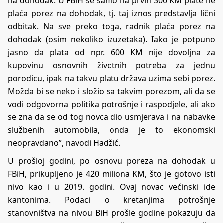
na dohodak. U FBiH se samo na prvih 300 KM plate ne
plaća porez na dohodak, tj. taj iznos predstavlja lični
odbitak. Na sve preko toga, radnik plaća porez na
dohodak (osim nekoliko izuzetaka). Iako je potpuno
jasno da plata od npr. 600 KM nije dovoljna za
kupovinu osnovnih životnih potreba za jednu
porodicu, ipak na takvu platu država uzima sebi porez.
Možda bi se neko i složio sa takvim porezom, ali da se
vodi odgovorna politika potrošnje i raspodjele, ali ako
se zna da se od tog novca dio usmjerava i na nabavke
službenih automobila, onda je to ekonomski
neopravdano”, navodi Hadžić.
U prošloj godini, po osnovu poreza na dohodak u
FBiH, prikupljeno je 420 miliona KM, što je gotovo isti
nivo kao i u 2019. godini. Ovaj novac većinski ide
kantonima. Podaci o kretanjima potrošnje
stanovništva na nivou BiH prošle godine pokazuju da