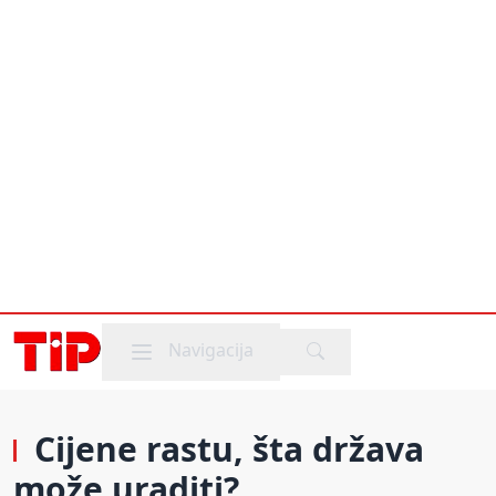
Mobile menu
Navigacija
Cijene rastu, šta država
može uraditi?