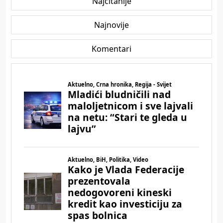
Najčitanije
Najnovije
Komentari