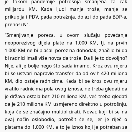
je tokom pandemije potrošnja smanjena za čak
milijardu KM. Kada ljudi manje troše, manje se
prikuplja i PDV, pada potražnja, dolazi do pada BDP-a,
prenosi
N1
.
“Smanjivanje poreza, u ovom slučaju povećanja
neoporezivog dijela plate na 1.000 KM, tj. na prvih
1.000 KM ne bi plaćali porez na dohodak, značilo bi da
bi radnici imali više novca da troše. Da li je to dovoljno?
Nije, ali je bolje nego što sada imamo. Kroz ovu mjeru
bi se ustvari napravio transfer da od ovih 420 miliona
KM, dio ostaje radnicima. Kada bi se kroz ovu mjeru
vratilo radnicima pola ovog iznosa, ne treba gledati da
je država ostala bez 210 miliona KM, već treba gledati
da je 210 miliona KM usmjereno direktno u potrošnju,
koja će se značajno multiplicirati. Novac koji bi se na
ovaj način oslobodio, potrošit će se, jer je riječ o
platama do 1.000 KM, a to je iznos koji je potreban za