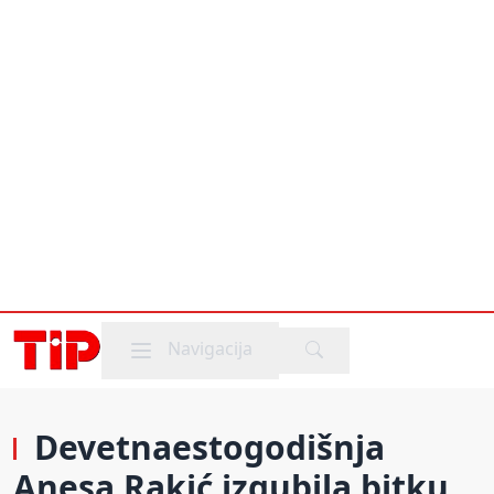
Mobile menu
Navigacija
Devetnaestogodišnja
Anesa Rakić izgubila bitku