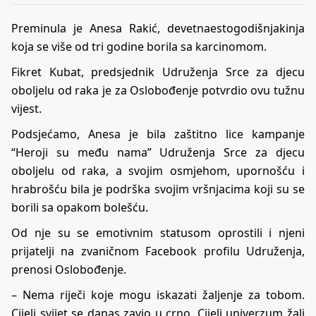
Preminula je Anesa Rakić, devetnaestogodišnjakinja
koja se više od tri godine borila sa karcinomom.
Fikret Kubat, predsjednik Udruženja Srce za djecu
oboljelu od raka je za Oslobođenje potvrdio ovu tužnu
vijest.
Podsjećamo, Anesa je bila zaštitno lice kampanje
“Heroji su među nama” Udruženja Srce za djecu
oboljelu od raka, a svojim osmjehom, upornošću i
hrabrošću bila je podrška svojim vršnjacima koji su se
borili sa opakom bolešću.
Od nje su se emotivnim statusom oprostili i njeni
prijatelji na zvaničnom Facebook profilu Udruženja,
prenosi Oslobođenje.
– Nema riječi koje mogu iskazati žaljenje za tobom.
Cijeli svijet se danas zavio u crno. Cijeli univerzum žali