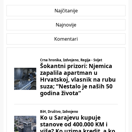
Najčitanije
Najnovije
Komentari