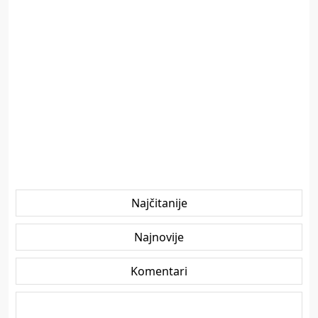
Najčitanije
Najnovije
Komentari