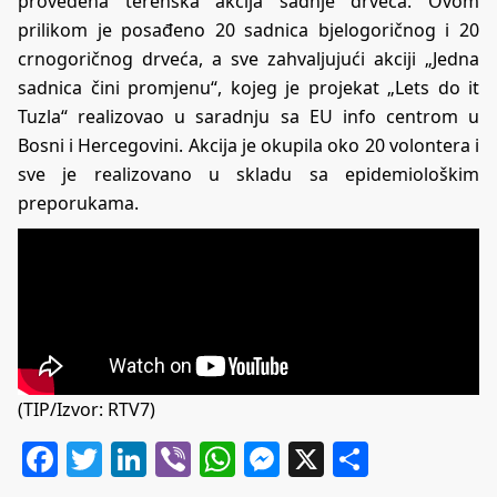
provedena terenska akcija sadnje drveća. Ovom
prilikom je posađeno 20 sadnica bjelogoričnog i 20
crnogoričnog drveća, a sve zahvaljujući akciji „Jedna
sadnica čini promjenu“, kojeg je projekat „Lets do it
Tuzla“ realizovao u saradnju sa EU info centrom u
Bosni i Hercegovini. Akcija je okupila oko 20 volontera i
sve je realizovano u skladu sa epidemiološkim
preporukama.
(TIP/Izvor: RTV7)
Facebook
Twitter
LinkedIn
Viber
WhatsApp
Messenger
X
Share