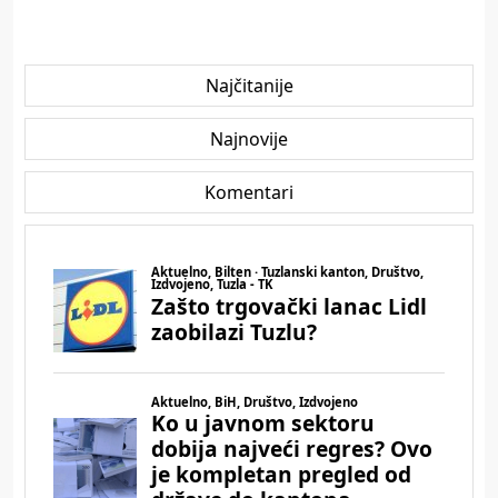
Najčitanije
Najnovije
Komentari