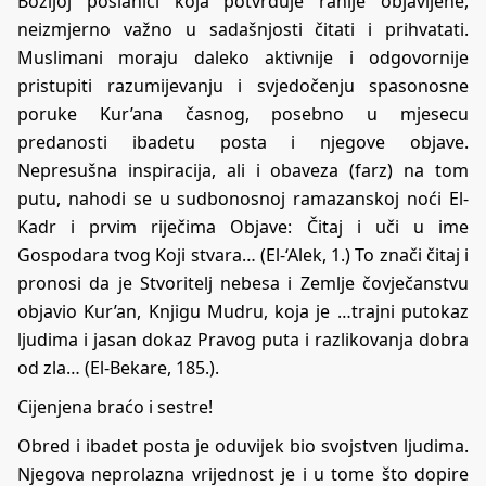
Božijoj poslanici koja potvrđuje ranije objavljene,
neizmjerno važno u sadašnjosti čitati i prihvatati.
Muslimani moraju daleko aktivnije i odgovornije
pristupiti razumijevanju i svjedočenju spasonosne
poruke Kur’ana časnog, posebno u mjesecu
predanosti ibadetu posta i njegove objave.
Nepresušna inspiracija, ali i obaveza (farz) na tom
putu, nahodi se u sudbonosnoj ramazanskoj noći El-
Kadr i prvim riječima Objave: Čitaj i uči u ime
Gospodara tvog Koji stvara… (El-‘Alek, 1.) To znači čitaj i
pronosi da je Stvoritelj nebesa i Zemlje čovječanstvu
objavio Kur’an, Knjigu Mudru, koja je …trajni putokaz
ljudima i jasan dokaz Pravog puta i razlikovanja dobra
od zla… (El-Bekare, 185.).
Cijenjena braćo i sestre!
Obred i ibadet posta je oduvijek bio svojstven ljudima.
Njegova neprolazna vrijednost je i u tome što dopire