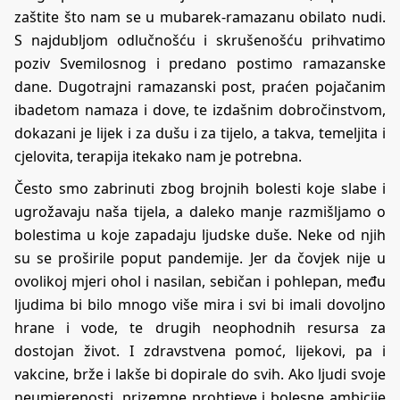
zaštite što nam se u mubarek-ramazanu obilato nudi.
S najdubljom odlučnošću i skrušenošću prihvatimo
poziv Svemilosnog i predano postimo ramazanske
dane. Dugotrajni ramazanski post, praćen pojačanim
ibadetom namaza i dove, te izdašnim dobročinstvom,
dokazani je lijek i za dušu i za tijelo, a takva, temeljita i
cjelovita, terapija itekako nam je potrebna.
Često smo zabrinuti zbog brojnih bolesti koje slabe i
ugrožavaju naša tijela, a daleko manje razmišljamo o
bolestima u koje zapadaju ljudske duše. Neke od njih
su se proširile poput pandemije. Jer da čovjek nije u
ovolikoj mjeri ohol i nasilan, sebičan i pohlepan, među
ljudima bi bilo mnogo više mira i svi bi imali dovoljno
hrane i vode, te drugih neophodnih resursa za
dostojan život. I zdravstvena pomoć, lijekovi, pa i
vakcine, brže i lakše bi dopirale do svih. Ako ljudi svoje
neumjerenosti, prizemne prohtjeve i bolesne ambicije