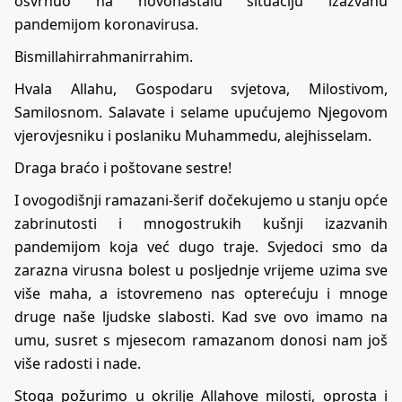
osvrnuo na novonastalu situaciju izazvanu
pandemijom koronavirusa.
Bismillahirrahmanirrahim.
Hvala Allahu, Gospodaru svjetova, Milostivom,
Samilosnom. Salavate i selame upućujemo Njegovom
vjerovjesniku i poslaniku Muhammedu, alejhisselam.
Draga braćo i poštovane sestre!
I ovogodišnji ramazani-šerif dočekujemo u stanju opće
zabrinutosti i mnogostrukih kušnji izazvanih
pandemijom koja već dugo traje. Svjedoci smo da
zarazna virusna bolest u posljednje vrijeme uzima sve
više maha, a istovremeno nas opterećuju i mnoge
druge naše ljudske slabosti. Kad sve ovo imamo na
umu, susret s mjesecom ramazanom donosi nam još
više radosti i nade.
Stoga požurimo u okrilje Allahove milosti, oprosta i