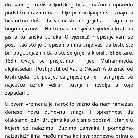
do samog središta ljudskog bića, snažno i uporedo
podstičući razum na dublje promišljanje i spoznaju, a
besmrtnu dušu da se očisti od grijeha i osigura u
bogobojaznosti. Na to nas podsjeća slijedeća kratka i
jasna kur’anska poruka: O, vjernici! Propisuje vam se
post, kao što je propisan onima prije vas, da biste ste
bili bogobojazni i da biste se grijeha klonili. (El-Bekare,
183.) Ovdje se prisjetimo i riječi Muhammeda,
alejhisselam: Post je štit od Vatre. (Nesa’i) A to znači od
loših djela i od posljedica griješenja. Jer naši grijesi su
najčešće uzrok velikih kušnji i nevolja u koje
zapadamo.
U ovom vremenu je naročito važno da nam ramazan
donese novu duhovnu snagu i spremnost da
olakšamo jedni drugima kako bismo popravili stanje u
kojem se nalazimo. Budimo zahvalni i pomozimo
najzaslužnijima među nama koji svakodnevno brinu o