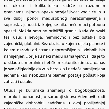
ne ukrote i koliko-toliko zadrže u razumnim
granicama, njihova opaka nezajažljivost vodit će ih u
sve dublji ponor međusobnog nerazumijevanja i
suprostavljenosti, iz kojeg se niko neće moći potpuno
spasiti. Možda smo se približili granici kada će svaki
teži usud i nevolja, neminovno i bez ostatka, biti
zajednički, globalni. Bez obzira u kojem dijelu planete i
kojem narodu od strane nepromišljenih i zlobnih bio
namijenjen. I prije su neki među nama vjerovali da je to
u skladu s moralnim i etičkim zakonitostima, a danas
je sve očiglednije da vrlo brzo zlo i nedaća namijenjena
jednima kao neobuzdani plamen postaje pošast koja
zahvati i ostale.
Otuda je kur’anska znamenja o bogobojaznosti,
moralu i humanosti, o saradnji sinova Ademovih radi
zajedničke dobrobiti, sadržana u ovoj poslijednjoj