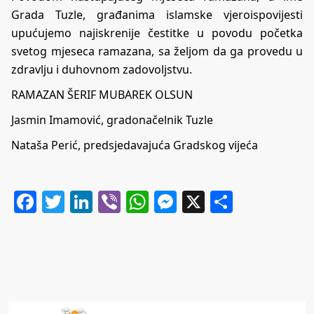
Grada Tuzle, građanima islamske vjeroispovijesti
upućujemo najiskrenije čestitke u povodu početka
svetog mjeseca ramazana, sa željom da ga provedu u
zdravlju i duhovnom zadovoljstvu.
RAMAZAN ŠERIF MUBAREK OLSUN
Jasmin Imamović, gradonačelnik Tuzle
Nataša Perić, predsjedavajuća Gradskog vijeća
Facebook
Twitter
LinkedIn
Viber
WhatsApp
Messenger
X
Share