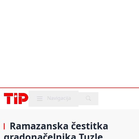
Mobile menu
Navigacija
Ramazanska čestitka
gradonačelnika Tuzle