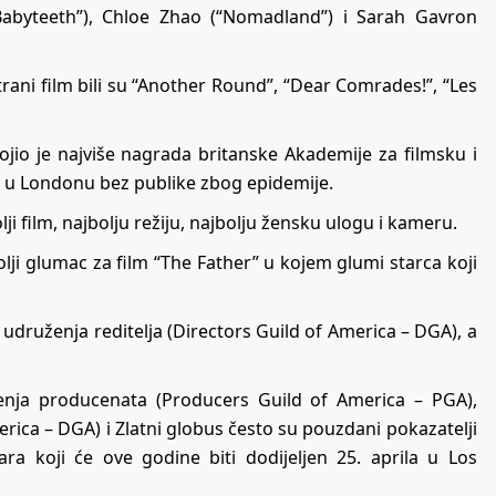
abyteeth”), Chloe Zhao (“Nomadland”) i Sarah Gavron
trani film bili su “Another Round”, “Dear Comrades!”, “Les
jio je najviše nagrada britanske Akademije za filmsku i
j u Londonu bez publike zbog epidemije.
i film, najbolju režiju, najbolju žensku ulogu i kameru.
i glumac za film “The Father” u kojem glumi starca koji
druženja reditelja (Directors Guild of America – DGA), a
nja producenata (Producers Guild of America – PGA),
rica – DGA) i Zlatni globus često su pouzdani pokazatelji
a koji će ove godine biti dodijeljen 25. aprila u Los