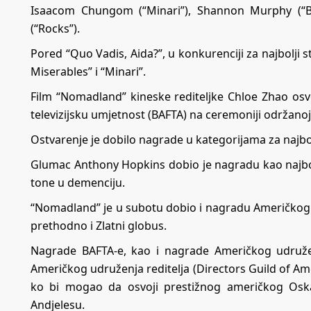
Isaacom Chungom (“Minari”), Shannon Murphy (“B
(“Rocks”).
Pored “Quo Vadis, Aida?”, u konkurenciji za najbolji s
Miserables” i “Minari”.
Film “Nomadland” kineske rediteljke Chloe Zhao osvo
televizijsku umjetnost (BAFTA) na ceremoniji održano
Ostvarenje je dobilo nagrade u kategorijama za najbolj
Glumac Anthony Hopkins dobio je nagradu kao najbolj
tone u demenciju.
“Nomadland” je u subotu dobio i nagradu Američkog u
prethodno i Zlatni globus.
Nagrade BAFTA-e, kao i nagrade Američkog udruže
Američkog udruženja reditelja (Directors Guild of Ame
ko bi mogao da osvoji prestižnog američkog Oskar
Andjelesu.