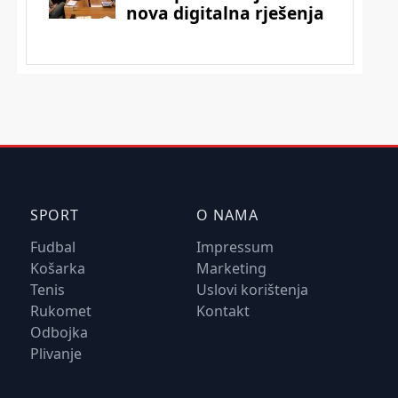
SPORT
O NAMA
Fudbal
Impressum
Košarka
Marketing
Tenis
Uslovi korištenja
Rukomet
Kontakt
Odbojka
Plivanje