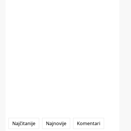
Najčitanije
Najnovije
Komentari