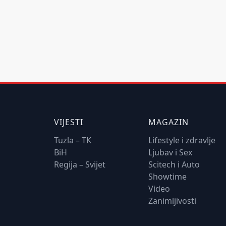
VIJESTI
MAGAZIN
Tuzla – TK
Lifestyle i zdravlje
BiH
Ljubav i Sex
Regija – Svijet
Scitech i Auto
Showtime
Video
Zanimljivosti