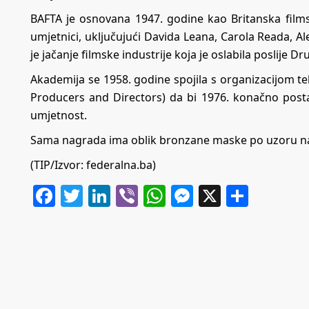
BAFTA je osnovana 1947. godine kao Britanska filmska
umjetnici, uključujući Davida Leana, Carola Reada, Al
je jačanje filmske industrije koja je oslabila poslije D
Akademija se 1958. godine spojila s organizacijom tele
Producers and Directors) da bi 1976. konačno postal
umjetnost.
Sama nagrada ima oblik bronzane maske po uzoru na
(TIP/Izvor: federalna.ba)
Facebook
Twitter
LinkedIn
Viber
WhatsApp
Messenger
X
Share