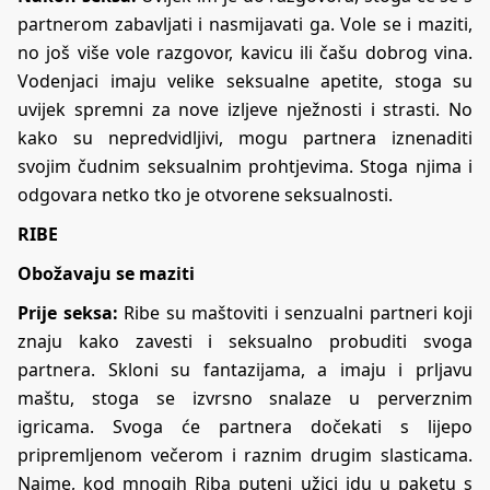
partnerom zabavljati i nasmijavati ga. Vole se i maziti,
no još više vole razgovor, kavicu ili čašu dobrog vina.
Vodenjaci imaju velike seksualne apetite, stoga su
uvijek spremni za nove izljeve nježnosti i strasti. No
kako su nepredvidljivi, mogu partnera iznenaditi
svojim čudnim seksualnim prohtjevima. Stoga njima i
odgovara netko tko je otvorene seksualnosti.
RIBE
Obožavaju se maziti
Prije seksa:
Ribe su maštoviti i senzualni partneri koji
znaju kako zavesti i seksualno probuditi svoga
partnera. Skloni su fantazijama, a imaju i prljavu
maštu, stoga se izvrsno snalaze u perverznim
igricama. Svoga će partnera dočekati s lijepo
pripremljenom večerom i raznim drugim slasticama.
Naime, kod mnogih Riba puteni užici idu u paketu s