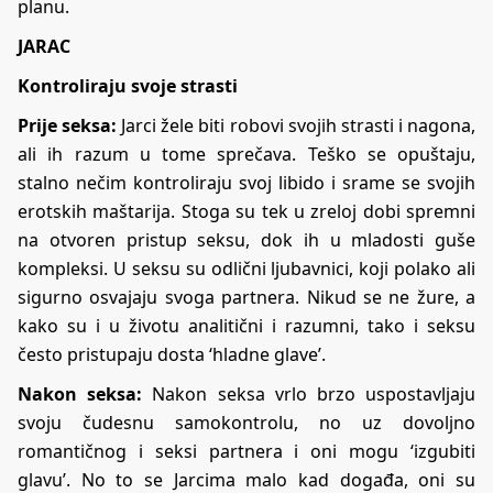
planu.
JARAC
Kontroliraju svoje strasti
Prije seksa:
Jarci žele biti robovi svojih strasti i nagona,
ali ih razum u tome sprečava. Teško se opuštaju,
stalno nečim kontroliraju svoj libido i srame se svojih
erotskih maštarija. Stoga su tek u zreloj dobi spremni
na otvoren pristup seksu, dok ih u mladosti guše
kompleksi. U seksu su odlični ljubavnici, koji polako ali
sigurno osvajaju svoga partnera. Nikud se ne žure, a
kako su i u životu analitični i razumni, tako i seksu
često pristupaju dosta ‘hladne glave’.
Nakon seksa:
Nakon seksa vrlo brzo uspostavljaju
svoju čudesnu samokontrolu, no uz dovoljno
romantičnog i seksi partnera i oni mogu ‘izgubiti
glavu’. No to se Jarcima malo kad događa, oni su