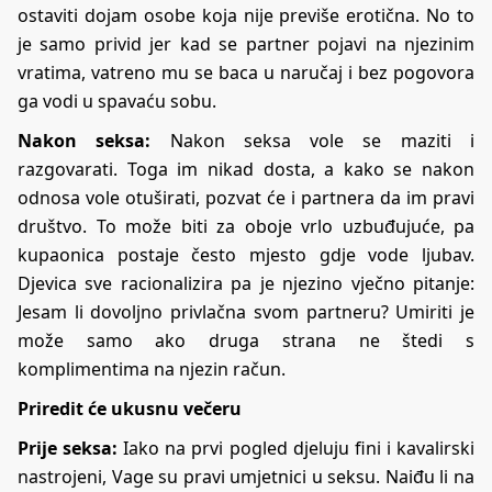
ostaviti dojam osobe koja nije previše erotična. No to
je samo privid jer kad se partner pojavi na njezinim
vratima, vatreno mu se baca u naručaj i bez pogovora
ga vodi u spavaću sobu.
Nakon seksa:
Nakon seksa vole se maziti i
razgovarati. Toga im nikad dosta, a kako se nakon
odnosa vole otuširati, pozvat će i partnera da im pravi
društvo. To može biti za oboje vrlo uzbuđujuće, pa
kupaonica postaje često mjesto gdje vode ljubav.
Djevica sve racionalizira pa je njezino vječno pitanje:
Jesam li dovoljno privlačna svom partneru? Umiriti je
može samo ako druga strana ne štedi s
komplimentima na njezin račun.
Priredit će ukusnu večeru
Prije seksa:
Iako na prvi pogled djeluju fini i kavalirski
nastrojeni, Vage su pravi umjetnici u seksu. Naiđu li na