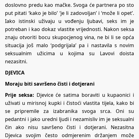
doslovno predu kao mačke. Svoga će partnera po sto
put pitati ‘kako je bilo’ ‘je li zadovoljan’ i ‘može li opet’.
Iako istinski uživaju u vođenju ljubavi, seks im je
potreban i kao dokaz vlastite vrijednosti. Nakon seksa
znaju otvoriti bocu skupocjenog vina, ne bi li se opća
situacija još malo ‘podgrijala’ pa i nastavila s novim
seksualnim užicima u kojima su Lavovi doista
nezasitni.
DJEVICA
Moraju biti savršeno čisti i dotjerani
Prije seksa:
Djevice će satima boraviti u kupaonici i
uživati u mirisnoj kupki i čistoći vlastita tijela, kako bi
se pripremile za izabranika svoga srca. Oni su
pedantni i jako uredni ljudi i nezamisliv im je seksualni
čin ako nisu savršeno čisti i dotjerani. Nezasitna
Djevica svojim često odmjerenim držanjem može