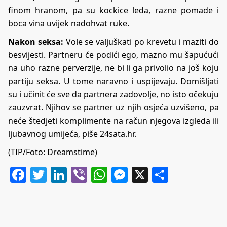
finom hranom, pa su kockice leda, razne pomade i
boca vina uvijek nadohvat ruke.
Nakon seksa:
Vole se valjuškati po krevetu i maziti do
besvijesti. Partneru će podići ego, mazno mu šapućući
na uho razne perverzije, ne bi li ga privolio na još koju
partiju seksa. U tome naravno i uspijevaju. Domišljati
su i učinit će sve da partnera zadovolje, no isto očekuju
zauzvrat. Njihov se partner uz njih osjeća uzvišeno, pa
neće štedjeti komplimente na račun njegova izgleda ili
ljubavnog umijeća, piše
24sata.hr
.
(TIP/Foto: Dreamstime)
Facebook
Twitter
LinkedIn
Viber
WhatsApp
Messenger
X
Share