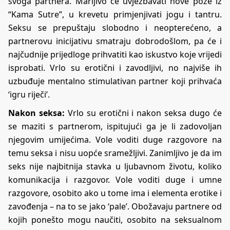
svoga partnera. Marljivo će uvježbavati nove poze iz
“Kama Sutre”, u krevetu primjenjivati jogu i tantru.
Seksu se prepuštaju slobodno i neopterećeno, a
partnerovu inicijativu smatraju dobrodošlom, pa će i
najčudnije prijedloge prihvatiti kao iskustvo koje vrijedi
isprobati. Vrlo su erotični i zavodljivi, no najviše ih
uzbuđuje mentalno stimulativan partner koji prihvaća
‘igru riječi’.
Nakon seksa:
Vrlo su erotični i nakon seksa dugo će
se maziti s partnerom, ispitujući ga je li zadovoljan
njegovim umijećima. Vole voditi duge razgovore na
temu seksa i nisu uopće sramežljivi. Zanimljivo je da im
seks nije najbitnija stavka u ljubavnom životu, koliko
komunikacija i razgovor. Vole voditi duge i umne
razgovore, osobito ako u tome ima i elementa erotike i
zavođenja – na to se jako ‘pale’. Obožavaju partnere od
kojih ponešto mogu naučiti, osobito na seksualnom