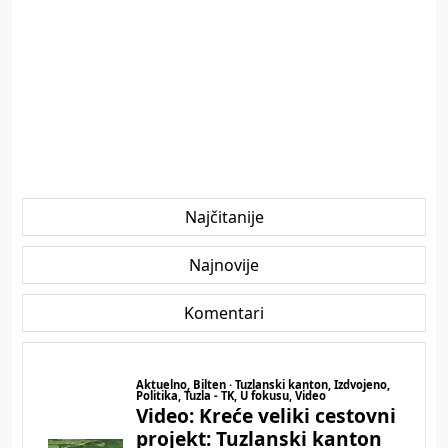
Najčitanije
Najnovije
Komentari