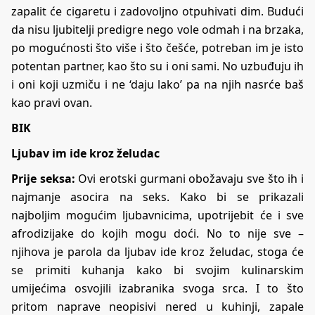
zapalit će cigaretu i zadovoljno otpuhivati dim. Budući
da nisu ljubitelji predigre nego vole odmah i na brzaka,
po mogućnosti što više i što češće, potreban im je isto
potentan partner, kao što su i oni sami. No uzbuđuju ih
i oni koji uzmiču i ne ‘daju lako’ pa na njih nasrće baš
kao pravi ovan.
BIK
Ljubav im ide kroz želudac
Prije seksa:
Ovi erotski gurmani obožavaju sve što ih i
najmanje asocira na seks. Kako bi se prikazali
najboljim mogućim ljubavnicima, upotrijebit će i sve
afrodizijake do kojih mogu doći. No to nije sve –
njihova je parola da ljubav ide kroz želudac, stoga će
se primiti kuhanja kako bi svojim kulinarskim
umijećima osvojili izabranika svoga srca. I to što
pritom naprave neopisivi nered u kuhinji, zapale