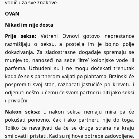
vodiču za sve znakove.
OVAN
Nikad im nije dosta
Prije seksa:
Vatreni Ovnovi gotovo neprestance
razmišljaju o seksu, a postelja im je bojno polje
dokazivanja. Za sladostrasne događaje spremaju se
munjevito, nanoseći na sebe ‘litre’ kolonjske vode ili
parfema. Uzbuđeni su i ne mogu dočekati trenutak
kada će se s partnerom valjati po plahtama. Brzinski će
pospremiti svoj stan, razbacati jastučiće po krevetu i
odjenuti nešto u čemu će svom partneru biti jako seksi
i privlačni.
Nakon seksa:
I nakon seksa nemaju mira pa će
pokušati ponovno, čak i ako partneru nije do toga.
Toliko će navaljivati da će se druga strana na kraju
smilovati i pristati. Kad su njihove potrebe zadovoljene,