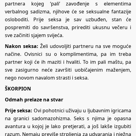
partnera kojeg ‘pali’ zavođenje s elementima
verbalnog sadizma, njihove će se seksualne fantazije
osloboditi. Prije seksa je sav uzbuđen, stan će
pospremiti do savršenstva, prirediti ukusnu večeru i
sve začiniti sjajem svijeća.
Nakon seksa:
Želi udovoljiti partneru na sve moguće
načine. Ovisnici su o komplimentima, pa im treba
partner koji će ih maziti i hvaliti. To im pali maštu, pa
sve zasigurno neće završiti uobičajenim maženjem,
nego novom navalom strasti i seksa.
ŠKORPION
Odmah prelaze na stvar
Prije seksa:
Ovi pohotnici uživaju u ljubavnim igricama
na granici sadomazohizma. Seks s njima je opasna
avantura u kojoj je lako pretjerati, a još lakše izgubiti
razum. Nemaju previše strpljenja za udvaranja i nježna