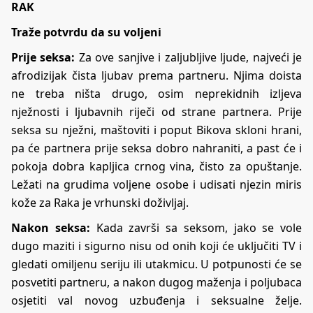
RAK
Traže potvrdu da su voljeni
Prije seksa:
Za ove sanjive i zaljubljive ljude, najveći je
afrodizijak čista ljubav prema partneru. Njima doista
ne treba ništa drugo, osim neprekidnih izljeva
nježnosti i ljubavnih riječi od strane partnera. Prije
seksa su nježni, maštoviti i poput Bikova skloni hrani,
pa će partnera prije seksa dobro nahraniti, a past će i
pokoja dobra kapljica crnog vina, čisto za opuštanje.
Ležati na grudima voljene osobe i udisati njezin miris
kože za Raka je vrhunski doživljaj.
Nakon seksa:
Kada završi sa seksom, jako se vole
dugo maziti i sigurno nisu od onih koji će uključiti TV i
gledati omiljenu seriju ili utakmicu. U potpunosti će se
posvetiti partneru, a nakon dugog maženja i poljubaca
osjetiti val novog uzbuđenja i seksualne želje.