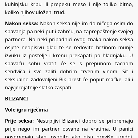
kuhinjsku krpu ili prepeku meso i nije toliko bitno,
koliko njihov uloženi trud.
Nakon seksa:
Nakon seksa nije im do ničega osim do
spavanja pa neki put i zahrču, na zaprepaštenje svojeg
partnera. No neki pripadnici ovog znaka nakon seksa
osjete neopisivu glad te se redovito brzinom munje
izvuku iz postelje i krenu prekapati po hladnjaku. U
spavaću sobu vratit će se s prepunom tacnom
sendviča i sve zaliti dobrim crvenim vinom. Sit i
seksualno zadovoljeni Bik prest će poput mačke, ali i
najvjerojatnije slatko zaspati.
BLIZANCI
Vole igru riječima
Prije seksa:
Nestrpljivi Blizanci dobro se pripremaju
prije nego im partner osvane na vratima. U panici
pospremaju stan, osobito ako nisu previše uredni.