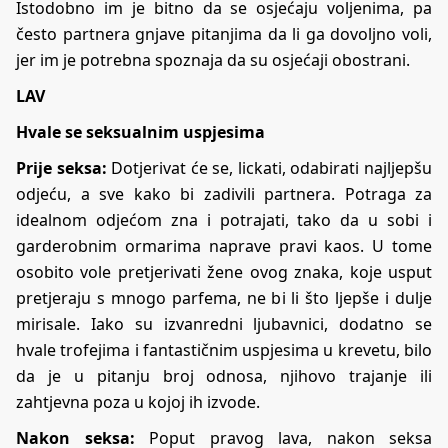
Istodobno im je bitno da se osjećaju voljenima, pa
često partnera gnjave pitanjima da li ga dovoljno voli,
jer im je potrebna spoznaja da su osjećaji obostrani.
LAV
Hvale se seksualnim uspjesima
Prije seksa:
Dotjerivat će se, lickati, odabirati najljepšu
odjeću, a sve kako bi zadivili partnera. Potraga za
idealnom odjećom zna i potrajati, tako da u sobi i
garderobnim ormarima naprave pravi kaos. U tome
osobito vole pretjerivati žene ovog znaka, koje usput
pretjeraju s mnogo parfema, ne bi li što ljepše i dulje
mirisale. Iako su izvanredni ljubavnici, dodatno se
hvale trofejima i fantastičnim uspjesima u krevetu, bilo
da je u pitanju broj odnosa, njihovo trajanje ili
zahtjevna poza u kojoj ih izvode.
Nakon seksa:
Poput pravog lava, nakon seksa