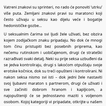
Vatreni znakovi su sprinteri, no rado će ponoviti ‘utrku’
više puta. Zemljani znakovi pravi su maratonci koji
često uživaju u seksu kao dijelu veće i bogatije
hedonističke gozbe…
U seksualnim čarima svi ljudi žele uživati, bez obzira
kojem zodijačkom znaku pripadaju. No dok će mnogi
tom činu pristupiti bez posebnih priprema, kao
nečemu rutinskom i uobičajenom, drugi će strateški
razrađivati svaki detalj. Neki su prije seksa uzbuđeni da
se jedva kontroliraju, drugi s lakoćom otpuštaju svoje
erotske kočnice, dok su treći opušteni i kontrolirani. Ni
nakon seksa nismo svi isti – dok jedni žele nastaviti
svoj ljubavni maraton s partnerom, drugi će uživati i
sve začiniti dobrom hranom i kapljicom, a
najopušteniji će se jednostavno maziti s voljenom
osobom. Kojoj kategoriji vi pripadate, otkrijte u našem