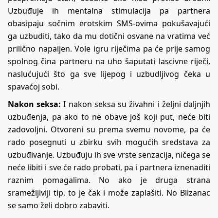
Uzbuđuje ih mentalna stimulacija pa partnera
obasipaju sočnim erotskim SMS-ovima pokušavajući
ga uzbuditi, tako da mu dotični osvane na vratima već
prilično napaljen. Vole igru riječima pa će prije samog
spolnog čina partneru na uho šaputati lascivne riječi,
naslućujući što ga sve lijepog i uzbudljivog čeka u
spavaćoj sobi.
Nakon seksa:
I nakon seksa su živahni i željni daljnjih
uzbuđenja, pa ako to ne obave još koji put, neće biti
zadovoljni. Otvoreni su prema svemu novome, pa će
rado posegnuti u zbirku svih mogućih sredstava za
uzbuđivanje. Uzbuđuju ih sve vrste senzacija, ničega se
neće libiti i sve će rado probati, pa i partnera iznenaditi
raznim pomagalima. No ako je druga strana
sramežljiviji tip, to je čak i može zaplašiti. No Blizanac
se samo želi dobro zabaviti.