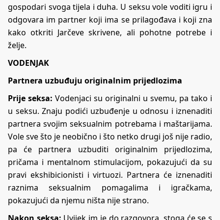
gospodari svoga tijela i duha. U seksu vole voditi igru i
odgovara im partner koji ima se prilagođava i koji zna
kako otkriti Jarčeve skrivene, ali pohotne potrebe i
želje.
VODENJAK
Partnera uzbuđuju originalnim prijedlozima
Prije seksa:
Vodenjaci su originalni u svemu, pa tako i
u seksu. Znaju podići uzbuđenje u odnosu i iznenaditi
partnera svojim seksualnim potrebama i maštarijama.
Vole sve što je neobično i što netko drugi još nije radio,
pa će partnera uzbuditi originalnim prijedlozima,
pričama i mentalnom stimulacijom, pokazujući da su
pravi ekshibicionisti i virtuozi. Partnera će iznenaditi
raznima seksualnim pomagalima i igračkama,
pokazujući da njemu ništa nije strano.
Nakon seksa:
Uvijek im je do razgovora, stoga će se s