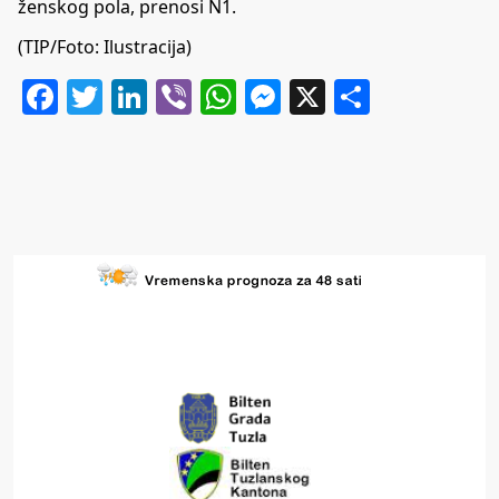
ženskog pola, prenosi
N1
.
(TIP/Foto: Ilustracija)
Facebook
Twitter
LinkedIn
Viber
WhatsApp
Messenger
X
Share