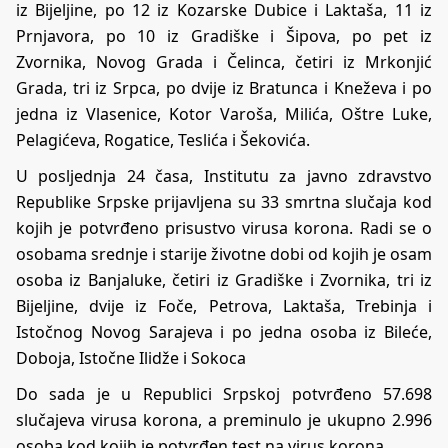
iz Bijeljine, po 12 iz Kozarske Dubice i Laktaša, 11 iz
Prnjavora, po 10 iz Gradiške i Šipova, po pet iz
Zvornika, Novog Grada i Čelinca, četiri iz Mrkonjić
Grada, tri iz Srpca, po dvije iz Bratunca i Kneževa i po
jedna iz Vlasenice, Kotor Varoša, Milića, Oštre Luke,
Pelagićeva, Rogatice, Teslića i Šekovića.
U posljednja 24 časa, Institutu za javno zdravstvo
Republike Srpske prijavljena su 33 smrtna slučaja kod
kojih je potvrđeno prisustvo virusa korona. Radi se o
osobama srednje i starije životne dobi od kojih je osam
osoba iz Banjaluke, četiri iz Gradiške i Zvornika, tri iz
Bijeljine, dvije iz Foče, Petrova, Laktaša, Trebinja i
Istočnog Novog Sarajeva i po jedna osoba iz Bileće,
Doboja, Istočne Ilidže i Sokoca
Do sada je u Republici Srpskoj potvrđeno 57.698
slučajeva virusa korona, a preminulo je ukupno 2.996
osoba kod kojih je potvrđen test na virus korona.