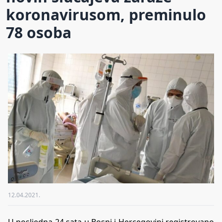
koronavirusom, preminulo
78 osoba
12.04.2021.
U posljedna 24 sata u Bosni i Hercegovini registrovano