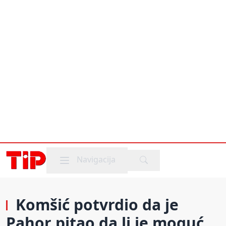
Mobile menu
Navigacija
Komšić potvrdio da je
Pahor pitao da li je moguć