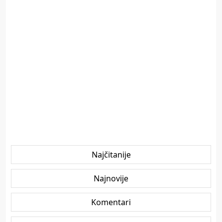
Najčitanije
Najnovije
Komentari