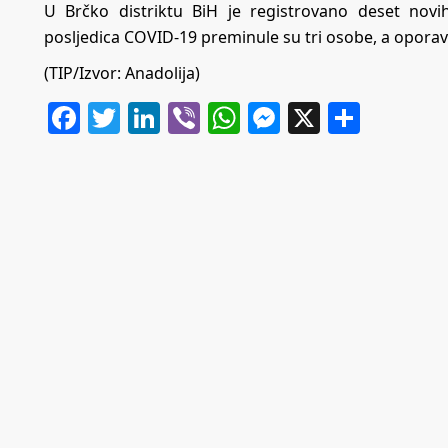
U Brčko distriktu BiH je registrovano deset novi
posljedica COVID-19 preminule su tri osobe, a oporavi
(TIP/Izvor: Anadolija)
Facebook
Twitter
LinkedIn
Viber
WhatsApp
Messenger
X
Share