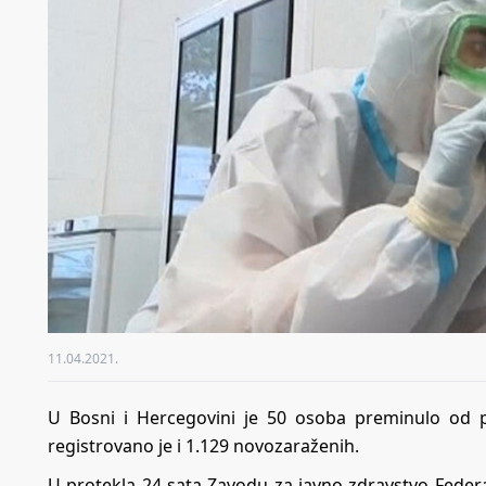
11.04.2021.
U Bosni i Hercegovini je 50 osoba preminulo od p
registrovano je i 1.129 novozaraženih.
U protekla 24 sata Zavodu za javno zdravstvo Federac