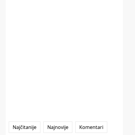
Najčitanije
Najnovije
Komentari