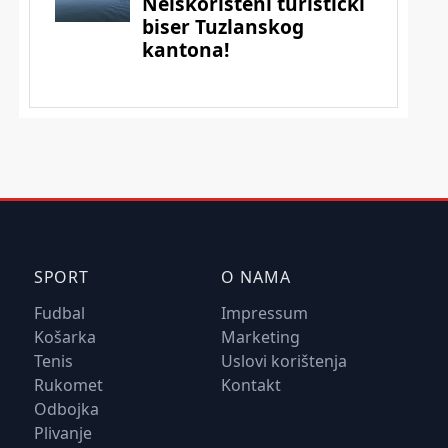
SPORT
O NAMA
Fudbal
Impressum
Košarka
Marketing
Tenis
Uslovi korištenja
Rukomet
Kontakt
Odbojka
Plivanje