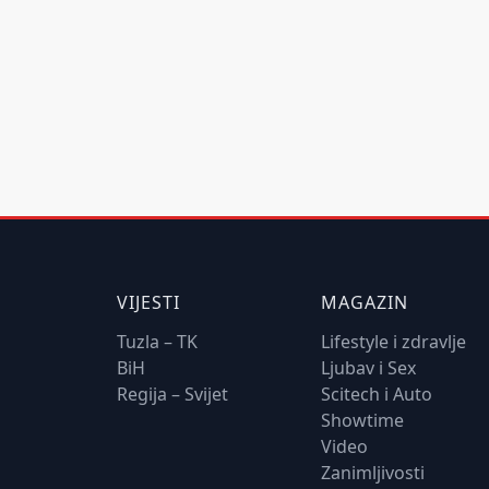
VIJESTI
MAGAZIN
Tuzla – TK
Lifestyle i zdravlje
BiH
Ljubav i Sex
Regija – Svijet
Scitech i Auto
Showtime
Video
Zanimljivosti