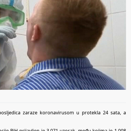
osljedica zaraze koronavirusom u protekla 24 sata, a
ije BiH prijavljen je 3.071 uzorak, među kojima je 1.008