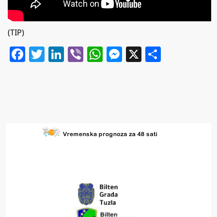
(TIP)
Facebook
Twitter
LinkedIn
Viber
WhatsApp
Messenger
X
Share