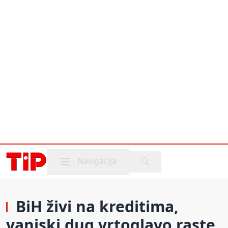
Mobile menu
Navigacija
BiH živi na kreditima,
vanjski dug vrtoglavo raste