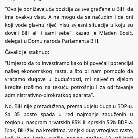
“Ovo je ponižavajuća pozicija za sve građane u BiH, da
ima ovakvu vlast. A ne mogu da se načudim i da oni
koji vode glavnu riječ, nisu svjesni situacije u koju su
doveli BiH ali i sami sebe”, kazao je Mladen Bosić,
delegat u Domu naroda Parlamenta BiH.
Čavalić je istaknuo:
“Umjesto da to investiramo kako bi povećali potencijal
našeg ekonomskog rasta, a što bi nam pomoglo da
vraćamo dugove u budućnosti, mi najvećim djelom
kredite trošimo na tekuću potrošnju i za održavanje
administrativno-birokratkog aparata”.
No, BiH nije prezadužena, prema udjelu duga u BDP-u.
Sa 35 posto spada u red najmanje zaduženih u
regionu, naspram hrvatskih 85% ili sprskih 56% BDP-a.
Ipak, BiH živi na kreditima, vanjski dug vrtoglavo raste,