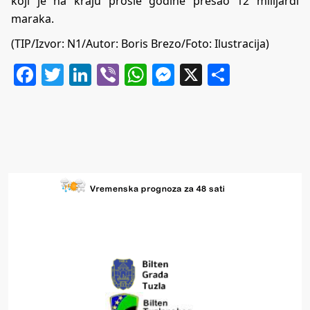
koji je na kraju prošle godine prešao 12 milijardi
maraka.
(TIP/Izvor:
N1
/Autor: Boris Brezo/Foto: Ilustracija)
Facebook
Twitter
LinkedIn
Viber
WhatsApp
Messenger
X
Share