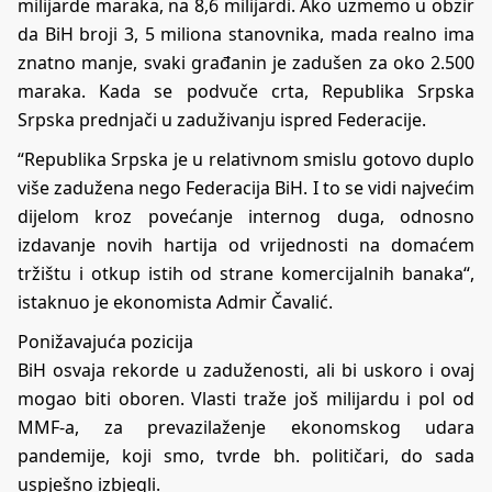
milijarde maraka, na 8,6 milijardi. Ako uzmemo u obzir
da BiH broji 3, 5 miliona stanovnika, mada realno ima
znatno manje, svaki građanin je zadušen za oko 2.500
maraka. Kada se podvuče crta, Republika Srpska
Srpska prednjači u zaduživanju ispred Federacije.
“Republika Srpska je u relativnom smislu gotovo duplo
više zadužena nego Federacija BiH. I to se vidi najvećim
dijelom kroz povećanje internog duga, odnosno
izdavanje novih hartija od vrijednosti na domaćem
tržištu i otkup istih od strane komercijalnih banaka“,
istaknuo je ekonomista Admir Čavalić.
Ponižavajuća pozicija
BiH osvaja rekorde u zaduženosti, ali bi uskoro i ovaj
mogao biti oboren. Vlasti traže još milijardu i pol od
MMF-a, za prevazilaženje ekonomskog udara
pandemije, koji smo, tvrde bh. političari, do sada
uspješno izbjegli.