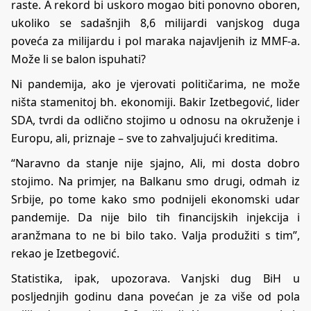
raste. A rekord bi uskoro mogao biti ponovno oboren,
ukoliko se sadašnjih 8,6 milijardi vanjskog duga
poveća za milijardu i pol maraka najavljenih iz MMF-a.
Može li se balon ispuhati?
Ni pandemija, ako je vjerovati političarima, ne može
ništa stamenitoj bh. ekonomiji. Bakir Izetbegović, lider
SDA, tvrdi da odlično stojimo u odnosu na okruženje i
Europu, ali, priznaje – sve to zahvaljujući kreditima.
“Naravno da stanje nije sjajno, Ali, mi dosta dobro
stojimo. Na primjer, na Balkanu smo drugi, odmah iz
Srbije, po tome kako smo podnijeli ekonomski udar
pandemije. Da nije bilo tih financijskih injekcija i
aranžmana to ne bi bilo tako. Valja produžiti s tim”,
rekao je Izetbegović.
Statistika, ipak, upozorava. Vanjski dug BiH u
posljednjih godinu dana povećan je za više od pola