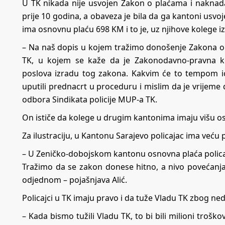
U TK nikada nije usvojen Zakon o plaćama i naknadam
prije 10 godina, a obaveza je bila da ga kantoni usvo
ima osnovnu plaću 698 KM i to je, uz njihove kolege i
– Na naš dopis u kojem tražimo donošenje Zakona o 
TK, u kojem se kaže da je Zakonodavno-pravna kom
poslova izradu tog zakona. Kakvim će to tempom i
uputili prednacrt u proceduru i mislim da je vrijeme
odbora Sindikata policije MUP-a TK.
On ističe da kolege u drugim kantonima imaju višu osn
Za ilustraciju, u Kantonu Sarajevo policajac ima već
– U Zeničko-dobojskom kantonu osnovna plaća policajc
Tražimo da se zakon donese hitno, a nivo povećanja
odjednom – pojašnjava Alić.
Policajci u TK imaju pravo i da tuže Vladu TK zbog n
– Kada bismo tužili Vladu TK, to bi bili milioni tr