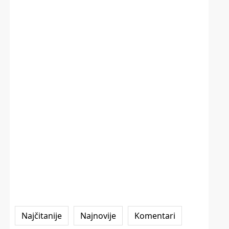
Najčitanije
Najnovije
Komentari