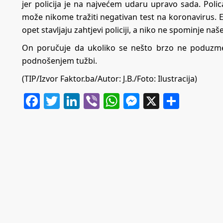
jer policija je na najvećem udaru upravo sada. Polica
može nikome tražiti negativan test na koronavirus.
opet stavljaju zahtjevi policiji, a niko ne spominje naše
On poručuje da ukoliko se nešto brzo ne poduzme,
podnošenjem tužbi.
(TIP/Izvor
Faktor.ba
/Autor: J.B./Foto: Ilustracija)
Facebook
Twitter
LinkedIn
Viber
WhatsApp
Messenger
X
Share