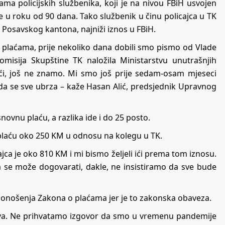
a policijskih službenika, koji je na nivou FBiH usvojen
je u roku od 90 dana. Tako službenik u činu policajca u TK
z Posavskog kantona, najniži iznos u FBiH.
plaćama, prije nekoliko dana dobili smo pismo od Vlade
isija Skupštine TK naložila Ministarstvu unutrašnjih
ći, još ne znamo. Mi smo još prije sedam-osam mjeseci
 da se sve ubrza – kaže Hasan Alić, predsjednik Upravnog
ovnu plaću, a razlika ide i do 25 posto.
u plaću oko 250 KM u odnosu na kolegu u TK.
a je oko 810 KM i mi bismo željeli ići prema tom iznosu.
 se može dogovarati, dakle, ne insistiramo da sve bude
edonošenja Zakona o plaćama jer je to zakonska obaveza.
oškova. Ne prihvatamo izgovor da smo u vremenu pandemije