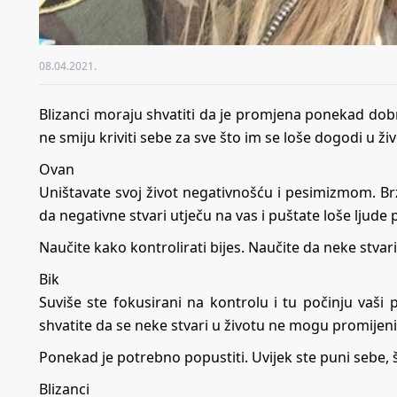
08.04.2021.
Blizanci moraju shvatiti da je promjena ponekad dobra 
ne smiju kriviti sebe za sve što im se loše dogodi u ž
Ovan
Uništavate svoj život negativnošću i pesimizmom. Br
da negativne stvari utječu na vas i puštate loše ljude 
Naučite kako kontrolirati bijes. Naučite da neke stvar
Bik
Suviše ste fokusirani na kontrolu i tu počinju vaši
shvatite da se neke stvari u životu ne mogu promijenit
Ponekad je potrebno popustiti. Uvijek ste puni sebe, 
Blizanci