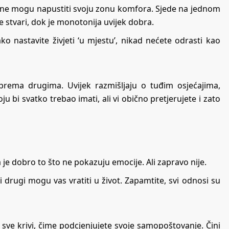
to ne mogu napustiti svoju zonu komfora. Sjede na jednom
stvari, dok je monotonija uvijek dobra.
 nastavite živjeti ‘u mjestu’, nikad nećete odrasti kao
 prema drugima. Uvijek razmišljaju o tuđim osjećajima,
 bi svatko trebao imati, ali vi obično pretjerujete i zato
je dobro to što ne pokazuju emocije. Ali zapravo nije.
drugi mogu vas vratiti u život. Zapamtite, svi odnosi su
a sve krivi, čime podcjenjujete svoje samopoštovanje. Čini