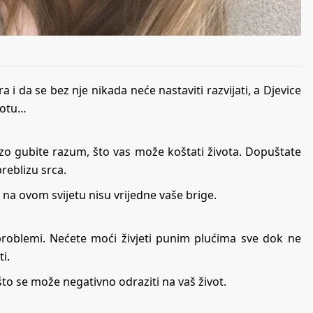
i da se bez nje nikada neće nastaviti razvijati, a Djevice
ivotu…
zo gubite razum, što vas može koštati života. Dopuštate
preblizu srca.
i na ovom svijetu nisu vrijedne vaše brige.
 problemi. Nećete moći živjeti punim plućima sve dok ne
i.
što se može negativno odraziti na vaš život.