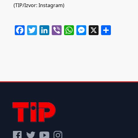
(TIP/Izvor: Instagram)
Facebook
Twitter
LinkedIn
Viber
WhatsApp
Messenger
X
Share