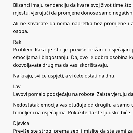
Blizanci imaju tendenciju da kvare svoj život time š
mjestu, vjerujući da promjene donose samo negativne 
Ali ne shvaćate da nema napretka bez promjene i ako
osoba.
Rak
Problem Raka je što je previše brižan i osjećajan
emocijama i blagostanju. Da, ovo je dobra osobina koju
dozvoljavate drugima da vas iskorištavaju.
Na kraju, svi će uspjeti, a vi ćete ostati na dnu.
Lav
Lavovi pomalo podsjećaju na robote. Zaista vjeruju da 
Nedostatak emocija vas otuđuje od drugih, a samo ti 
temeljeni na osjećajima. Pokažite da ste ljudsko biće.
Djevica
Previše ste strogi prema sebi i mislite da ste sami z