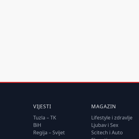
VIJESTI
MAGAZIN
Tuzla – TK
Lifestyle i zdravlje
BiH
Ljubav i Sex
Regija – Svijet
Scitech i Auto