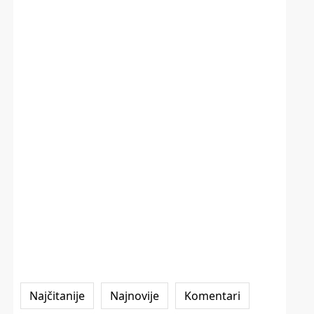
Najčitanije
Najnovije
Komentari