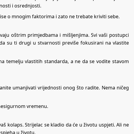
osti i osrednjosti.
se o mnogim faktorima i zato ne trebate kriviti sebe.
vaju oštrim primjedbama i mišljenjima. Svi vaši postupci
da su ti drugi u stvarnosti previše fokusirani na vlastite
na temelju vlastitih standarda, a ne da se vodite stavom
tanite umanjivati vrijednosti onog što radite. Nema ničeg
 nesigurnom vremenu.
š kolaps. Strijelac se kladio da će u životu uspjeti. Ali ne
spjeha u životu.