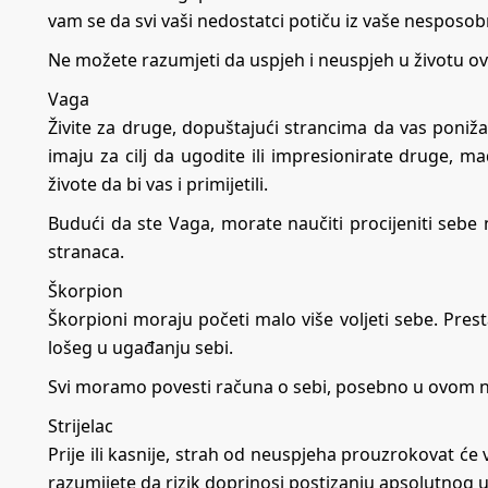
vam se da svi vaši nedostatci potiču iz vaše nesposobn
Ne možete razumjeti da uspjeh i neuspjeh u životu ovi
Vaga
Živite za druge, dopuštajući strancima da vas poniža
imaju za cilj da ugodite ili impresionirate druge, ma
živote da bi vas i primijetili.
Budući da ste Vaga, morate naučiti procijeniti sebe 
stranaca.
Škorpion
Škorpioni moraju početi malo više voljeti sebe. Pres
lošeg u ugađanju sebi.
Svi moramo povesti računa o sebi, posebno u ovom
Strijelac
Prije ili kasnije, strah od neuspjeha prouzrokovat će va
razumijete da rizik doprinosi postizanju apsolutnog u