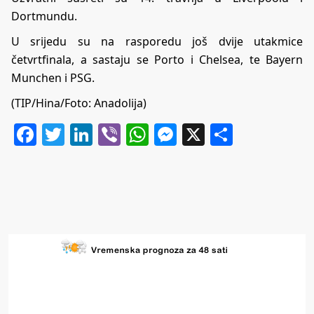
Dortmundu.
U srijedu su na rasporedu još dvije utakmice
četvrtfinala, a sastaju se Porto i Chelsea, te Bayern
Munchen i PSG.
(TIP/Hina/Foto: Anadolija)
Facebook
Twitter
LinkedIn
Viber
WhatsApp
Messenger
X
Share