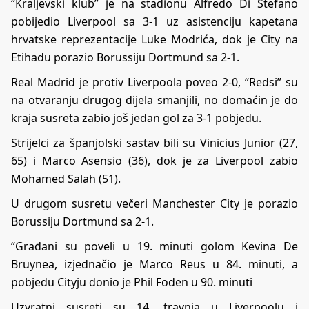
“Kraljevski klub” je na stadionu Alfredo Di Stefano
pobijedio Liverpool sa 3-1 uz asistenciju kapetana
hrvatske reprezentacije Luke Modrića, dok je City na
Etihadu porazio Borussiju Dortmund sa 2-1.
Real Madrid je protiv Liverpoola poveo 2-0, “Redsi” su
na otvaranju drugog dijela smanjili, no domaćin je do
kraja susreta zabio još jedan gol za 3-1 pobjedu.
Strijelci za španjolski sastav bili su Vinicius Junior (27,
65) i Marco Asensio (36), dok je za Liverpool zabio
Mohamed Salah (51).
U drugom susretu večeri Manchester City je porazio
Borussiju Dortmund sa 2-1.
“Građani su poveli u 19. minuti golom Kevina De
Bruynea, izjednačio je Marco Reus u 84. minuti, a
pobjedu Cityju donio je Phil Foden u 90. minuti
Uzvratni susreti su 14. travnja u Liverpoolu i