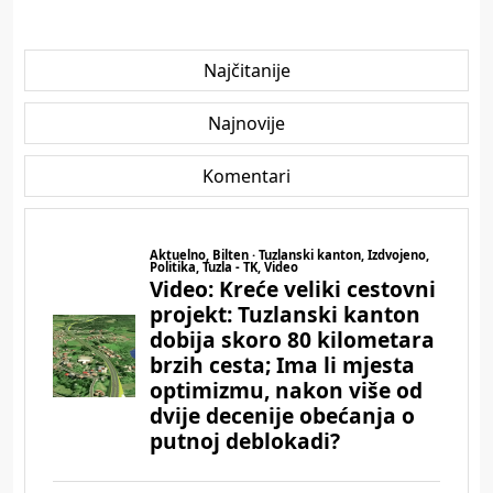
Najčitanije
Najnovije
Komentari