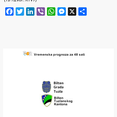
Facebook
Twitter
LinkedIn
Viber
WhatsApp
Messenger
X
Share