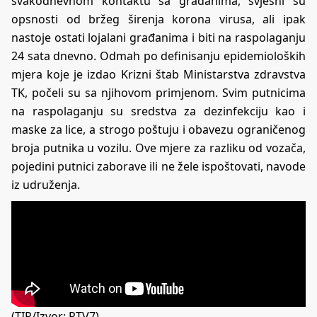
svakodnevnom kontaktu sa građanima, svjesni su
opsnosti od bržeg širenja korona virusa, ali ipak
nastoje ostati lojalani građanima i biti na raspolaganju
24 sata dnevno. Odmah po definisanju epidemioloških
mjera koje je izdao Krizni štab Ministarstva zdravstva
TK, počeli su sa njihovom primjenom. Svim putnicima
na raspolaganju su sredstva za dezinfekciju kao i
maske za lice, a strogo poštuju i obavezu ograničenog
broja putnika u vozilu. Ove mjere za razliku od vozača,
pojedini putnici zaborave ili ne žele ispoštovati, navode
iz udruženja.
(TIP/Izvor: RTV7)