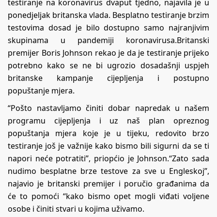
testiranje na koronavirus dvaput tjedno, najavila je u
ponedjeljak britanska vlada. Besplatno testiranje brzim
testovima dosad je bilo dostupno samo najranjivim
skupinama u pandemiji koronavirusa.Britanski
premijer Boris Johnson rekao je da je testiranje prijeko
potrebno kako se ne bi ugrozio dosadašnji uspjeh
britanske kampanje cijepljenja i postupno
popuštanje mjera.
“Pošto nastavljamo činiti dobar napredak u našem
programu cijepljenja i uz naš plan opreznog
popuštanja mjera koje je u tijeku, redovito brzo
testiranje još je važnije kako bismo bili sigurni da se ti
napori neće potratiti”, priopćio je Johnson.“Zato sada
nudimo besplatne brze testove za sve u Engleskoj”,
najavio je britanski premijer i poručio građanima da
će to pomoći “kako bismo opet mogli viđati voljene
osobe i činiti stvari u kojima uživamo.