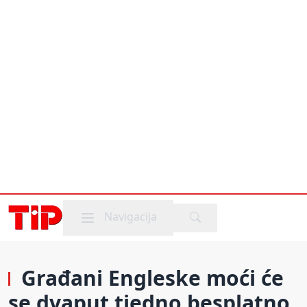
Mobile menu
Navigacija
Građani Engleske moći će
se dvaput tjedno besplatno