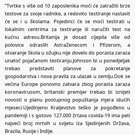
”Tvrtke s više od 10 zaposlenika moći će zatražiti brze
testove za svoje radnike, a redovito testiranje nastavit
će se i u školama. Pojedinci će se moći testirati u
lokalnim centrima za testiranje ili naručiti test na
kućnu adresu.Britanija je dosad cijepila više od
polovice odraslih AstraZenecom i Pfizerom, a
otvaranje škola u ožujku nije dovelo do porasta zaraza
unatoč pojačanom testiranju.Johnson bi u ponedjeljak
trebao predstaviti planove za pokretanje
gospodarstva i nova pravila za ulazak u zemlju.Dok se
većina Europe ponovno zatvara zbog porasta zaraza
koronavirusom, britanski premijer trebao bi iznijeti
novosti o planu postupnog popuštanja mjera idućih
mjeseci.Ujedinjeno Kraljevstvo teško je pogođeno u
pandemiji i s gotovo 127.000 žrtava covida-19 ima peti
najveći broj mrtvih u svijetu iza Sjedinjenih Država,
Brazila, Rusije i Indije.