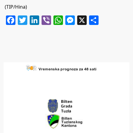
(TIP/Hina)
Facebook
Twitter
LinkedIn
Viber
WhatsApp
Messenger
X
Share