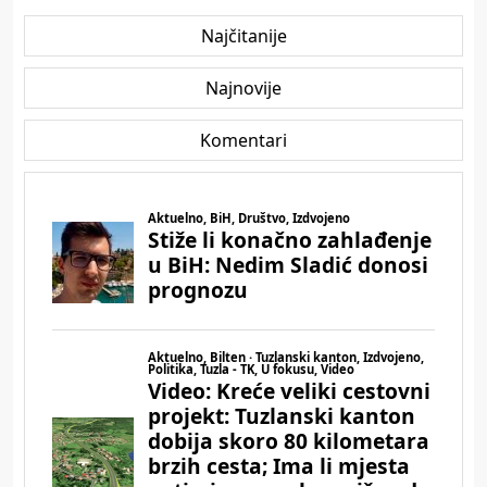
Najčitanije
Najnovije
Komentari