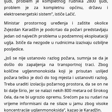
ljudi, problem je kompletnog rudnika 2800 ljudi,
problem je za kompletnu općinu, državu i
elektroenergetski sistem“, ističe Lačić.
Ministar prostornog uređenja i zaštite okolice
Zvjezdan Karadžin je podcrtao da požari predstavljaju
jedan od najvećih problema u podzemnoj eksploataciji
uglja. Ističe da nezgode u rudnicima izazivaju ozbiljne
posljedice.
„Još se nije ustanovio razlog požara, sumnja se da je
došlo do zapaljenja na transportnoj traci. Zbog
količine ugljenmonoksida koji je prisutan uslijed
požara teško je doći do tog mjesta i ustanoviti razlog.
Treba uraditi izolaciju požarnog prostora, da se on ne
bi dalje širio, jer se nalazi nekih 800 metara od širokog
čela, da ne bi ugrozio opremu. Srećom pa su rudari na
vrijeme informisani da ne silaze u jamu zbog visoke
koncentracije ugljenmonoksida“, kazao je Karadžin.