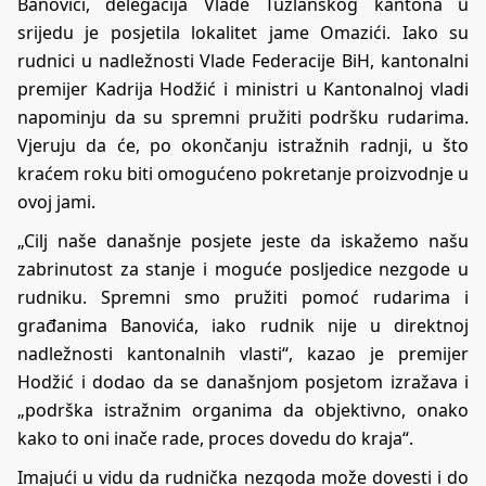
Banovići, delegacija Vlade Tuzlanskog kantona u
srijedu je posjetila lokalitet jame Omazići. Iako su
rudnici u nadležnosti Vlade Federacije BiH, kantonalni
premijer Kadrija Hodžić i ministri u Kantonalnoj vladi
napominju da su spremni pružiti podršku rudarima.
Vjeruju da će, po okončanju istražnih radnji, u što
kraćem roku biti omogućeno pokretanje proizvodnje u
ovoj jami.
„Cilj naše današnje posjete jeste da iskažemo našu
zabrinutost za stanje i moguće posljedice nezgode u
rudniku. Spremni smo pružiti pomoć rudarima i
građanima Banovića, iako rudnik nije u direktnoj
nadležnosti kantonalnih vlasti“, kazao je premijer
Hodžić i dodao da se današnjom posjetom izražava i
„podrška istražnim organima da objektivno, onako
kako to oni inače rade, proces dovedu do kraja“.
Imajući u vidu da rudnička nezgoda može dovesti i do