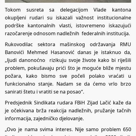
Tokom susreta sa delegacijom Vlade kantona
okupljeni rudari su iskazali važnost institucionalne
podrške kantonalnih vlasti, istovremeno iskazujući
razočarenje odnosom nadležnih federalnih institucija.
Rukovodilac sektora mašinskog održavanja RMU
Banovići Mehmed Hasanović danas je istaknuo da,
„ljudi danonoćno rizikuju svoje živote kako bi riješili
problem, pokušavaju prići što je moguće bliže mjestu
požara, kako bismo sve počeli polako vraćati u
funkcionalno stanje. Nadam se da ćemo vrlo brzo
sanirati štetu i vratiti se na posao“.
Predsjednik Sindikata rudara FBiH Zijad Lačić kaže da
je očekivana brža reakcija nadležnih, pružanje tačnih
informacija, zajedničko djelovanje.
„Ovo je nama svima interes. Nije samo problem 650