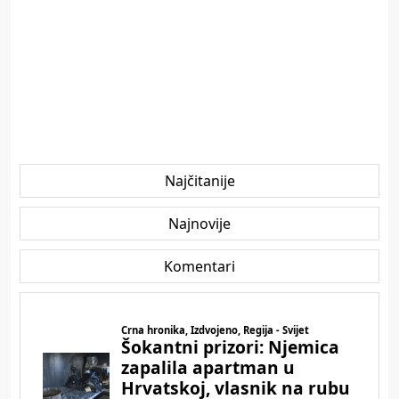
Najčitanije
Najnovije
Komentari