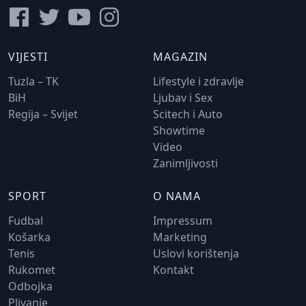
VIJESTI
MAGAZIN
Tuzla – TK
Lifestyle i zdravlje
BiH
Ljubav i Sex
Regija – Svijet
Scitech i Auto
Showtime
Video
Zanimljivosti
SPORT
O NAMA
Fudbal
Impressum
Košarka
Marketing
Tenis
Uslovi korištenja
Rukomet
Kontakt
Odbojka
Plivanje