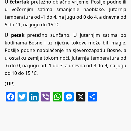
U
četvrtak
pretežno oblačno vrijeme. Poslije podne ili
u večernjim satima smanjenje naoblake. Jutarnja
temperatura od -1 do 4, na jugu od 0 do 4, a dnevna od
5 do 11, na jugu do 15 °C.
U
petak
pretežno sunčano. U jutarnjim satima po
kotlinama Bosne i uz riječne tokove može biti magle.
Poslije podne naoblačenje na sjeverozapadu Bosne, a
u ostatku zemlje tokom noći. Jutarnja temperatura od
-6 do 0, na jugu od -1 do 3, a dnevna od 3 do 9, na jugu
od 10 do 15 °C.
(TIP)
Facebook
Twitter
LinkedIn
Viber
WhatsApp
Messenger
X
Share