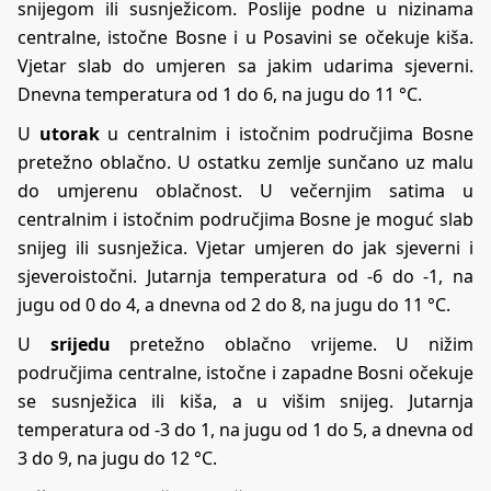
snijegom ili susnježicom. Poslije podne u nizinama
centralne, istočne Bosne i u Posavini se očekuje kiša.
Vjetar slab do umjeren sa jakim udarima sjeverni.
Dnevna temperatura od 1 do 6, na jugu do 11 °C.
U
utorak
u centralnim i istočnim područjima Bosne
pretežno oblačno. U ostatku zemlje sunčano uz malu
do umjerenu oblačnost. U večernjim satima u
centralnim i istočnim područjima Bosne je moguć slab
snijeg ili susnježica. Vjetar umjeren do jak sjeverni i
sjeveroistočni. Jutarnja temperatura od -6 do -1, na
jugu od 0 do 4, a dnevna od 2 do 8, na jugu do 11 °C.
U
srijedu
pretežno oblačno vrijeme. U nižim
područjima centralne, istočne i zapadne Bosni očekuje
se susnježica ili kiša, a u višim snijeg. Jutarnja
temperatura od -3 do 1, na jugu od 1 do 5, a dnevna od
3 do 9, na jugu do 12 °C.